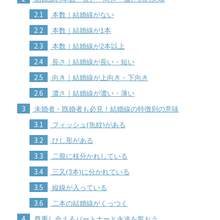
2.1
本数｜結婚線がない
2.2
本数｜結婚線が1本
2.3
本数｜結婚線が2本以上
2.4
長さ｜結婚線が長い・短い
2.5
向き｜結婚線が上向き・下向き
2.6
濃さ｜結婚線が濃い・薄い
3
未婚者・既婚者も必見！結婚線の特徴別の意味
3.1
フィッシュ(魚紋)がある
3.2
ひし形がある
3.3
二股に枝分かれしている
3.4
三又(3本)に分かれている
3.5
縦線が入っている
3.6
二本の結婚線がくっつく
4
尊重し合えるパートナーと永遠を誓おう