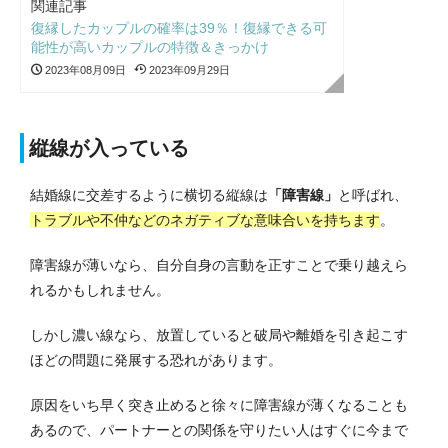
関連記事
復縁したカップルの確率は39％！復縁できる可
能性が高いカップルの特徴＆きっかけ
2023年08月09日
2023年09月29日
縦線が入っている
結婚線に交差するように横切る縦線は
「障害線」
と呼ばれ、
トラブルや不仲などのネガティブな意味合いを持ちます
。
障害線が薄いなら、自分自身の言動を正すことで乗り越えら
れるかもしれません。
しかし濃い線なら、放置していると破局や離婚を引き起こす
ほどの問題に発展する恐れがあります。
原因をいち早く突き止めると徐々に障害線が薄くなることも
あるので、パートナーとの関係を守りたい人はすぐに今まで