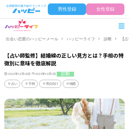
男性登録
女性登録
出会い恋愛のハッピーメール
ハッピーライフ
診断
【占
【占い師監修】結婚線の正しい見方とは？手相の特
徴別に意味を徹底解説
診断
2022年11月18日
2023年11月1日
占い
手相
男女向け
結婚