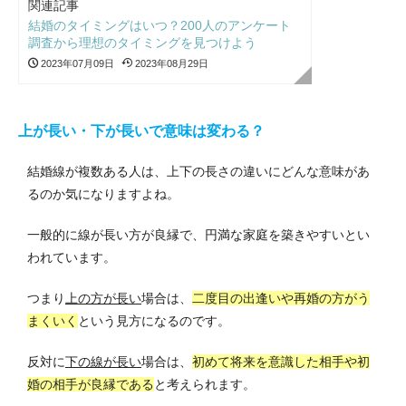
関連記事
結婚のタイミングはいつ？200人のアンケート
調査から理想のタイミングを見つけよう
2023年07月09日
2023年08月29日
上が長い・下が長いで意味は変わる？
結婚線が複数ある人は、上下の長さの違いにどんな意味があ
るのか気になりますよね。
一般的に線が長い方が良縁で、円満な家庭を築きやすいとい
われています。
つまり
上の方が長い
場合は、
二度目の出逢いや再婚の方がう
まくいく
という見方になるのです。
反対に
下の線が長い
場合は、
初めて将来を意識した相手や初
婚の相手が良縁である
と考えられます。