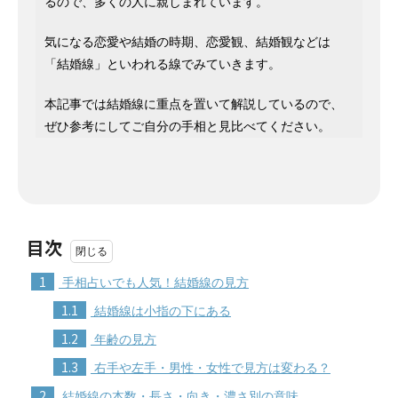
るので、多くの人に親しまれています。
気になる恋愛や結婚の時期、恋愛観、結婚観などは
「結婚線」といわれる線でみていきます。
本記事では結婚線に重点を置いて解説しているので、
ぜひ参考にしてご自分の手相と見比べてください。
目次
1
手相占いでも人気！結婚線の見方
1.1
結婚線は小指の下にある
1.2
年齢の見方
1.3
右手や左手・男性・女性で見方は変わる？
2
結婚線の本数・長さ・向き・濃さ別の意味