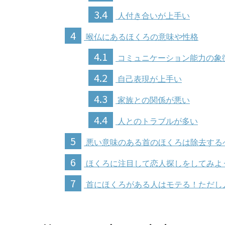
3.4
人付き合いが上手い
4
喉仏にあるほくろの意味や性格
4.1
コミュニケーション能力の象
4.2
自己表現が上手い
4.3
家族との関係が悪い
4.4
人とのトラブルが多い
5
悪い意味のある首のほくろは除去する
6
ほくろに注目して恋人探しをしてみよ
7
首にほくろがある人はモテる！ただし