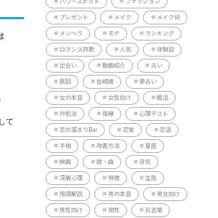
パワースポット
ファッション
プレゼント
メイク
メイク術
メンヘラ
モテ
ランキング
ま
ロマンス詐欺
人気
体験談
出会い
動画紹介
占い
原因
吉崎綾
夢占い
。
女の本音
女性向け
婚活
対処法
復縁
心理テスト
して
恋の溜まりBar
恋愛
恋活
手相
改善方法
星座
映画
歌・曲
浮気
深層心理
特徴
生態
用語解説
男の本音
男女向け
男性向け
相性
石言葉