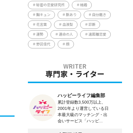
秘密の恋愛研究所
結婚
胸キュン
脈あり
自分磨き
花言葉
血液型
診断
運勢
運命の人
遠距離恋愛
野呂佳代
顔
専門家・ライター
ハッピーライフ編集部
累計登録数3,500万以上、
2001年より運営している日
本最大級のマッチング・出
会いサービス「ハッピ...