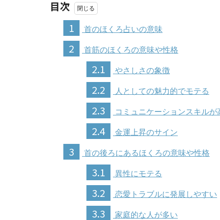
目次
1
首のほくろ占いの意味
2
首筋のほくろの意味や性格
2.1
やさしさの象徴
2.2
人としての魅力的でモテる
2.3
コミュニケーションスキルが
2.4
金運上昇のサイン
3
首の後ろにあるほくろの意味や性格
3.1
異性にモテる
3.2
恋愛トラブルに発展しやすい
3.3
家庭的な人が多い