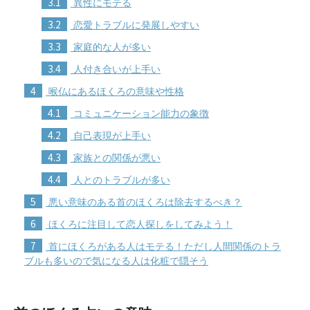
3.1
異性にモテる
3.2
恋愛トラブルに発展しやすい
3.3
家庭的な人が多い
3.4
人付き合いが上手い
4
喉仏にあるほくろの意味や性格
4.1
コミュニケーション能力の象徴
4.2
自己表現が上手い
4.3
家族との関係が悪い
4.4
人とのトラブルが多い
5
悪い意味のある首のほくろは除去するべき？
6
ほくろに注目して恋人探しをしてみよう！
7
首にほくろがある人はモテる！ただし人間関係のトラ
ブルも多いので気になる人は化粧で隠そう