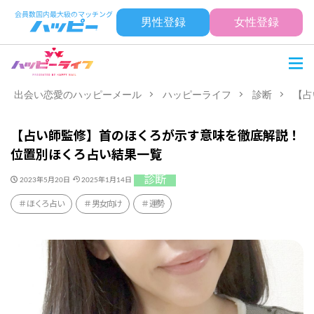
男性登録
女性登録
出会い恋愛のハッピーメール
ハッピーライフ
診断
【占
【占い師監修】首のほくろが示す意味を徹底解説！
位置別ほくろ占い結果一覧
診断
2023年5月20日
2025年1月14日
ほくろ占い
男女向け
運勢