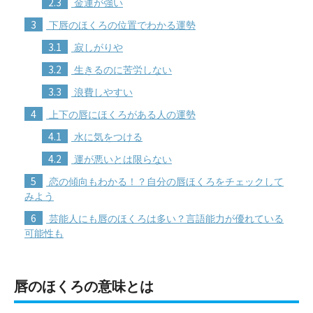
2.3
金運が強い
3
下唇のほくろの位置でわかる運勢
3.1
寂しがりや
3.2
生きるのに苦労しない
3.3
浪費しやすい
4
上下の唇にほくろがある人の運勢
4.1
水に気をつける
4.2
運が悪いとは限らない
5
恋の傾向もわかる！？自分の唇ほくろをチェックして
みよう
6
芸能人にも唇のほくろは多い？言語能力が優れている
可能性も
唇のほくろの意味とは