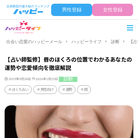
男性登録
女性登録
出会い恋愛のハッピーメール
ハッピーライフ
診断
【占
【占い師監修】唇のほくろの位置でわかるあなたの
運勢や恋愛傾向を徹底解説
診断
2019年9月28日
2026年1月23日
ほくろ占い
男性向け
運勢
顔