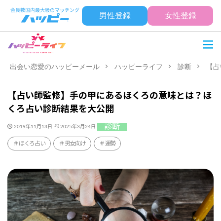
男性登録
女性登録
出会い恋愛のハッピーメール
ハッピーライフ
診断
【占
【占い師監修】手の甲にあるほくろの意味とは？ほ
くろ占い診断結果を大公開
診断
2019年11月13日
2025年3月24日
ほくろ占い
男女向け
運勢