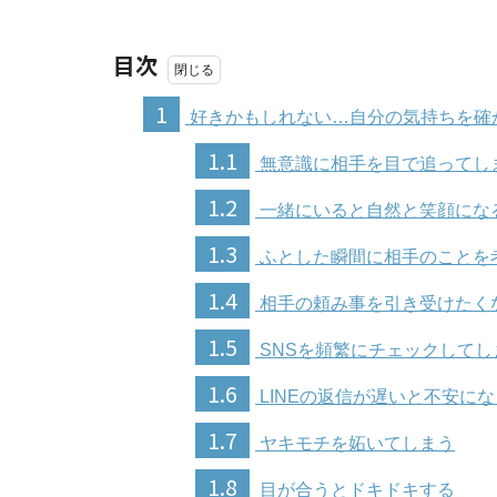
目次
1
好きかもしれない…自分の気持ちを確
1.1
無意識に相手を目で追ってし
1.2
一緒にいると自然と笑顔にな
1.3
ふとした瞬間に相手のことを
1.4
相手の頼み事を引き受けたく
1.5
SNSを頻繁にチェックしてし
1.6
LINEの返信が遅いと不安にな
1.7
ヤキモチを妬いてしまう
1.8
目が合うとドキドキする