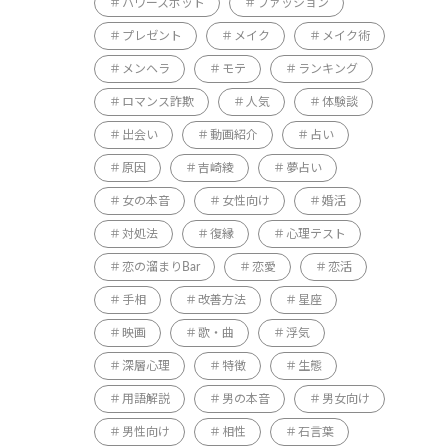
パワースポット
ファッション
プレゼント
メイク
メイク術
メンヘラ
モテ
ランキング
ロマンス詐欺
人気
体験談
出会い
動画紹介
占い
原因
吉崎綾
夢占い
女の本音
女性向け
婚活
対処法
復縁
心理テスト
恋の溜まりBar
恋愛
恋活
手相
改善方法
星座
映画
歌・曲
浮気
深層心理
特徴
生態
用語解説
男の本音
男女向け
男性向け
相性
石言葉