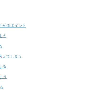
かめるポイント
まう
る
考えてしまう
なる
まう
る