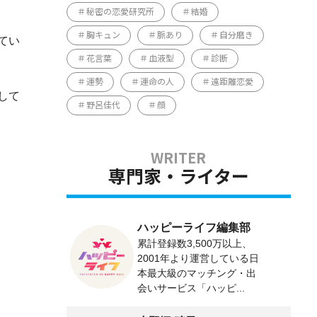
秘密の恋愛研究所
結婚
胸キュン
脈あり
自分磨き
てい
花言葉
血液型
診断
運勢
運命の人
遠距離恋愛
して
野呂佳代
顔
専門家・ライター
ハッピーライフ編集部
累計登録数3,500万以上、
2001年より運営している日
本最大級のマッチング・出
会いサービス「ハッピ...