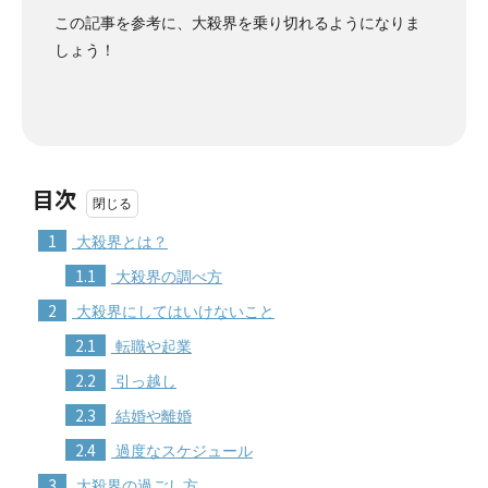
この記事を参考に、大殺界を乗り切れるようになりま
しょう！
目次
1
大殺界とは？
1.1
大殺界の調べ方
2
大殺界にしてはいけないこと
2.1
転職や起業
2.2
引っ越し
2.3
結婚や離婚
2.4
過度なスケジュール
3
大殺界の過ごし方