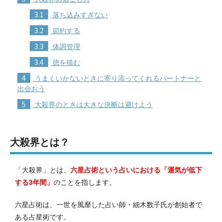
3.1
落ち込みすぎない
3.2
節約する
3.3
体調管理
3.4
徳を積む
4
うまくいかないときに寄り添ってくれるパートナーと
出会おう
5
大殺界のときは大きな決断は避けよう
大殺界とは？
「大殺界」とは、
六星占術という占いにおける「運気が低下
する3年間」
のことを指します。
六星占術は、一世を風靡した占い師・細木数子氏が創始者で
ある占星術です。