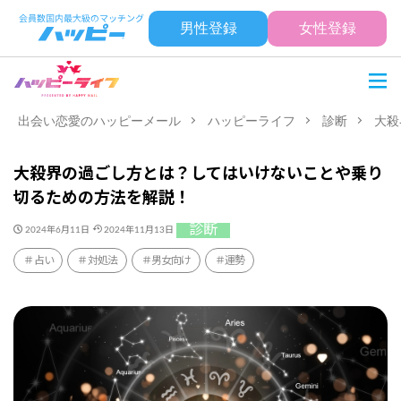
男性登録
女性登録
出会い恋愛のハッピーメール
ハッピーライフ
診断
大殺
大殺界の過ごし方とは？してはいけないことや乗り
切るための方法を解説！
診断
2024年6月11日
2024年11月13日
占い
対処法
男女向け
運勢