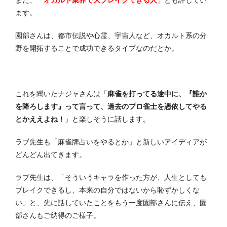
ます。
園部さんは、都市伝説や心霊、宇宙人など、オカルト系の分
野を開拓することで成功できるタイプなのだとか。
これを聞いたナジャさんは「
麻雀を打ってる途中に、『誰か
を降ろします』って言って、過去のプロ雀士を憑依してやる
とかええよね！
」と楽しそうに話します。
ラブ先生も「麻雀牌占いをやるとか」と新しいアイディアが
どんどん出てきます。
ラブ先生は、「そういうキャラを作った方が、人生としても
ブレイクできるし、本来の自分ではないから恥ずかしくな
い」と、先に話していたことをもう一度園部さんに伝え、園
部さんもご納得のご様子。