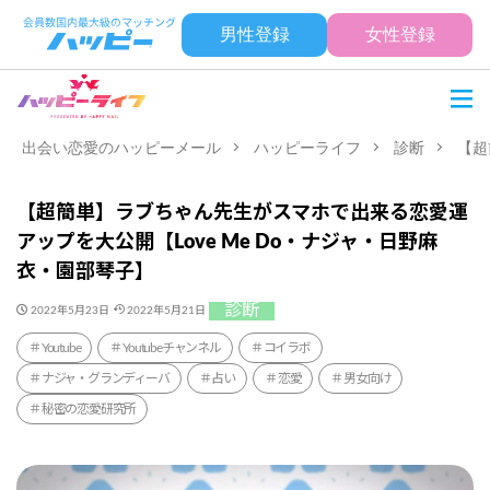
男性登録
女性登録
出会い恋愛のハッピーメール
ハッピーライフ
診断
【超
【超簡単】ラブちゃん先生がスマホで出来る恋愛運
アップを大公開【Love Me Do・ナジャ・日野麻
衣・園部琴子】
診断
2022年5月23日
2022年5月21日
Youtube
Youtubeチャンネル
コイラボ
ナジャ・グランディーバ
占い
恋愛
男女向け
秘密の恋愛研究所