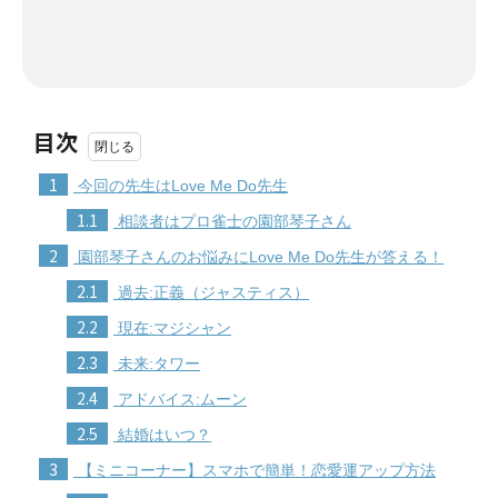
目次
1
今回の先生はLove Me Do先生
1.1
相談者はプロ雀士の園部琴子さん
2
園部琴子さんのお悩みにLove Me Do先生が答える！
2.1
過去:正義（ジャスティス）
2.2
現在:マジシャン
2.3
未来:タワー
2.4
アドバイス:ムーン
2.5
結婚はいつ？
3
【ミニコーナー】スマホで簡単！恋愛運アップ方法