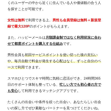
くのユーザーの中から近くに住んでいる人や価値観の合う人
を探すことが可能です。
女性は無料
で利用できる上、
男性も会員登録は無料＋新規登
録で最大120P
のポイントがもらえます。
また、ハッピーメールは
月額課金制ではなく利用状況に合わ
せて都度ポイントを購入する仕組み
です。
男性会員も
初回サービスポイントを使い切った後の支払い
や、毎月自動で料金が発生する心配はなく、ずっと自分のペ
ースで利用
できます。
スマホひとつでスキマ時間に気軽に恋活ができ、24時間365
日のサポート体制も整っている、
忙しい方でも初心者の方で
も安心
して利用できるマッチングアプリです。
たくさんの出会いや条件を絞った出会い、あなたらしい出会
いの探し方でぜひ素敵なパートナーを見つけてくださいね。