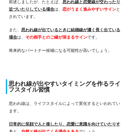
前述しましたが、たとえば、
思われ線と恋愛線が交わったり
近づいたりしている場合
は、
恋がうまく進みやすいサイン
と
されています。
また、
思われ線が出ているときに結婚線が濃く長く出ている
場合
は、
その相手とのご縁が深まるサイン
です。
将来的なパートナー候補になる可能性が高いでしょう。
思われ線が出やすいタイミングを作るライ
フスタイル習慣
思われ線は、ライフスタイルによって変化するといわれてい
ます。
日常的に笑顔で人と接したり、恋愛に意識を向けていたりす
る
と、
自然と線が出てくる場合もある
でしょう。