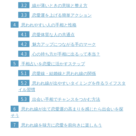
3.2
線が薄いときの意味と整え方
3.3
恋愛運を上げる簡単アクション
4
思われやすい人の手相と性格
4.1
恋愛体質な人の共通点
4.2
魅力アップにつながる手のマーク
4.3
心の持ち方が手相に出るって本当？
5
手相占いを恋愛に活かすステップ
5.1
恋愛線・結婚線と思われ線の関係
5.2
思われ線が出やすいタイミングを作るライフスタ
イル習慣
5.3
出会い手相でチャンスをつかむ方法
6
思われ線が出て恋愛運の高まりを感じたら出会いを探
そう
7
思われ線を味方に恋愛を前向きに楽しもう