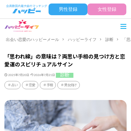
男性登録
女性登録
出会い恋愛のハッピーメール
ハッピーライフ
診断
「思
「思われ線」の意味は？両思い手相の見つけ方と恋
愛運のスピリチュアルサイン
診断
2025年7月20日
2026年7月21日
占い
恋愛
手相
男女向け