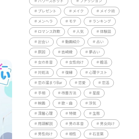
パワースポット
ファッション
プレゼント
メイク
メイク術
メンヘラ
モテ
ランキング
ロマンス詐欺
人気
体験談
出会い
動画紹介
占い
原因
吉崎綾
夢占い
女の本音
女性向け
婚活
対処法
復縁
心理テスト
恋の溜まりBar
恋愛
恋活
手相
改善方法
星座
映画
歌・曲
浮気
深層心理
特徴
生態
用語解説
男の本音
男女向け
男性向け
相性
石言葉