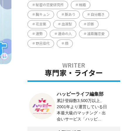
秘密の恋愛研究所
結婚
胸キュン
脈あり
自分磨き
花言葉
血液型
診断
運勢
運命の人
遠距離恋愛
野呂佳代
顔
専門家・ライター
ハッピーライフ編集部
累計登録数3,500万以上、
2001年より運営している日
本最大級のマッチング・出
会いサービス「ハッピ...