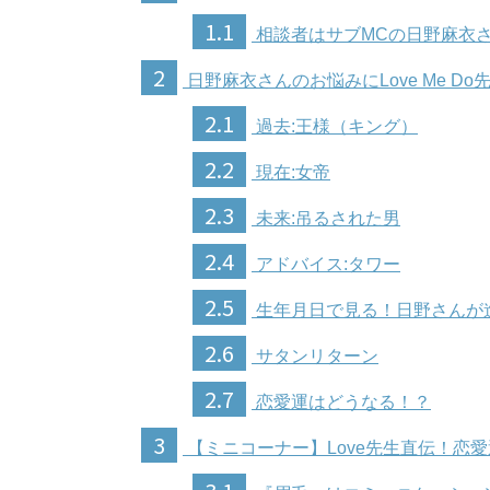
1.1
相談者はサブMCの日野麻衣
2
日野麻衣さんのお悩みにLove Me D
2.1
過去:王様（キング）
2.2
現在:女帝
2.3
未来:吊るされた男
2.4
アドバイス:タワー
2.5
生年月日で見る！日野さんが
2.6
サタンリターン
2.7
恋愛運はどうなる！？
3
【ミニコーナー】Love先生直伝！恋