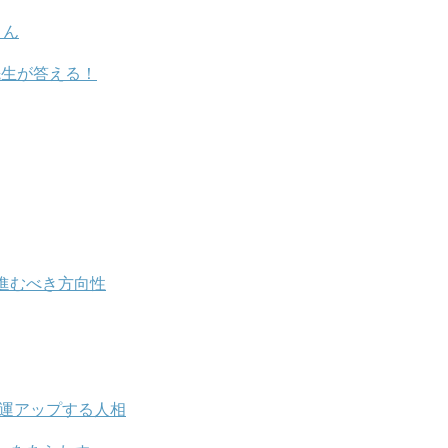
さん
o先生が答える！
進むべき方向性
愛運アップする人相