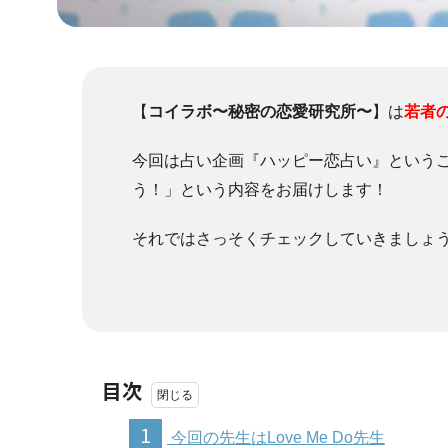
【
コイラボ〜秘密の恋愛研究所〜
】は
若者
今回は占い企画『ハッピー恋占い』という
う！」という内容をお届けします！
それではさっそくチェックしていきましょ
目次
1
今回の先生はLove Me Do先生