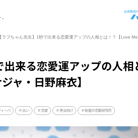
ト。
【ラブちゃん先生】1秒で出来る恋愛運アップの人相とは！？【Love Me
で出来る恋愛運アップの人相
o・ナジャ・日野麻衣】
ディーバ
占い
恋愛
男女向け
秘密の恋愛研究所