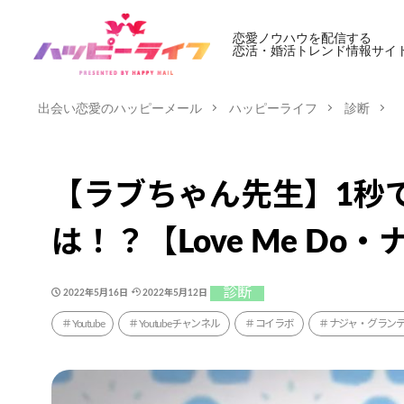
恋愛ノウハウを配信する
恋活・婚活トレンド情報サイ
出会い恋愛のハッピーメール
ハッピーライフ
診断
【ラブちゃん先生】1秒
は！？【Love Me D
診断
2022年5月16日
2022年5月12日
Youtube
Youtubeチャンネル
コイラボ
ナジャ・グラン