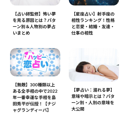
【占い師監修】怖い夢
【星座占い】射手座の
を見る原因とは？パタ
相性ランキング！性格
ーン別＆人物別の夢占
と恋愛・結婚・友達・
いまとめ
仕事の相性
【無敵】300種類以上
【夢占い：溺れる夢】
ある全手相の中で2022
意味や暗示とは？パタ
年一番幸運な手相を島
ーン別・人別の意味を
田秀平が伝授！【ナジ
大公開
ャグランディーバ】