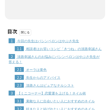
目次
1
今回の先生はパシンペロンはやぶさ先生
1.1
相談者はお笑いコンビ「きつね」の淡路幸誠さん
2
淡路幸誠さんのお悩みにパシンペロンはやぶさ先生が
答える！
2.1
オーラは黄色
2.2
先生からのアドバイス
2.3
淡路さんはピュアなナルシスト
3
【ミニコーナー】恋愛運を上げる！ネイル術
3.1
素敵な人に出会いたい人におすすめのネイル
3.2
好きな人と結ばれたい人におすすめのネイル