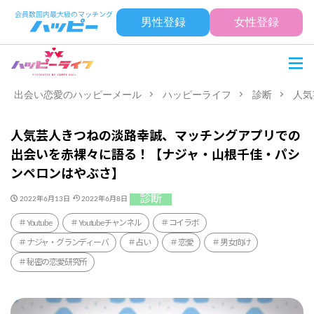
男性登録
女性登録
出会い恋愛のハッピーメール
ハッピーライフ
診断
人気
人気芸人きつねの淡路幸誠、マッチングアプリでの
出会いを赤裸々に語る！【ナジャ・山根千佳・パシ
ンペロンはやぶさ】
診断
2022年6月13日
2022年6月8日
Youtube
Youtubeチャンネル
コイラボ
ナジャ・グランディーバ
占い
恋愛
男女向け
秘密の恋愛研究所