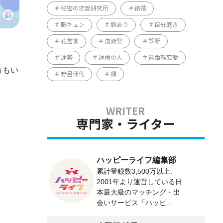
秘密の恋愛研究所
結婚
胸キュン
脈あり
自分磨き
花言葉
血液型
診断
運勢
運命の人
遠距離恋愛
方もい
野呂佳代
顔
専門家・ライター
ハッピーライフ編集部
累計登録数3,500万以上、
2001年より運営している日
本最大級のマッチング・出
会いサービス「ハッピ...