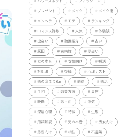
パワースポット
ファッション
プレゼント
メイク
メイク術
メンヘラ
モテ
ランキング
ロマンス詐欺
人気
体験談
出会い
動画紹介
占い
原因
吉崎綾
夢占い
女の本音
女性向け
婚活
対処法
復縁
心理テスト
恋の溜まりBar
恋愛
恋活
手相
改善方法
星座
映画
歌・曲
浮気
深層心理
特徴
生態
用語解説
男の本音
男女向け
男性向け
相性
石言葉