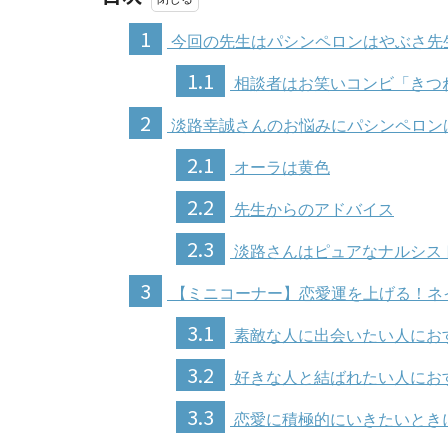
1
今回の先生はパシンペロンはやぶさ先
1.1
相談者はお笑いコンビ「きつ
2
淡路幸誠さんのお悩みにパシンペロン
2.1
オーラは黄色
2.2
先生からのアドバイス
2.3
淡路さんはピュアなナルシス
3
【ミニコーナー】恋愛運を上げる！ネ
3.1
素敵な人に出会いたい人にお
3.2
好きな人と結ばれたい人にお
3.3
恋愛に積極的にいきたいとき