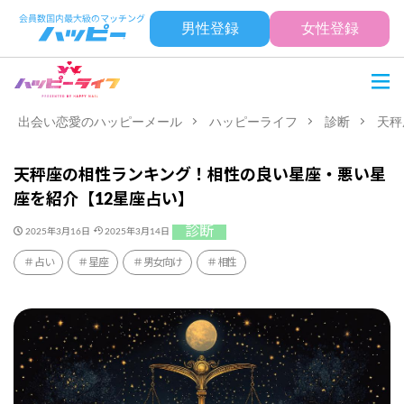
男性登録
女性登録
出会い恋愛のハッピーメール
ハッピーライフ
診断
天秤
天秤座の相性ランキング！相性の良い星座・悪い星
座を紹介【12星座占い】
診断
2025年3月16日
2025年3月14日
占い
星座
男女向け
相性