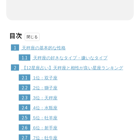
目次
1
天秤座の基本的な性格
1.1
天秤座の好きなタイプ・嫌いなタイプ
2
【12星座占い】天秤座と相性が良い星座ランキング
2.1
1位：双子座
2.2
2位：獅子座
2.3
3位：天秤座
2.4
4位：水瓶座
2.5
5位：牡羊座
2.6
6位：射手座
2.7
7位：牡牛座