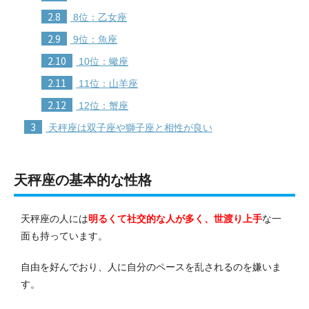
2.8
8位：乙女座
2.9
9位：魚座
2.10
10位：蠍座
2.11
11位：山羊座
2.12
12位：蟹座
3
天秤座は双子座や獅子座と相性が良い
天秤座の基本的な性格
天秤座の人には
明るくて社交的な人が多く、世渡り上手
な一
面も持っています。
自由を好んでおり、人に自分のペースを乱されるのを嫌いま
す。