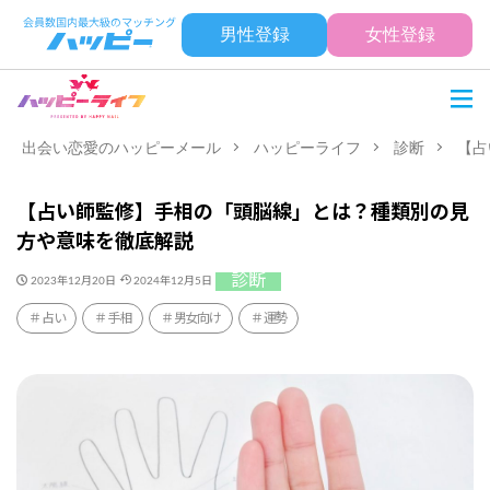
男性登録
女性登録
出会い恋愛のハッピーメール
ハッピーライフ
診断
【占
【占い師監修】手相の「頭脳線」とは？種類別の見
方や意味を徹底解説
診断
2023年12月20日
2024年12月5日
占い
手相
男女向け
運勢