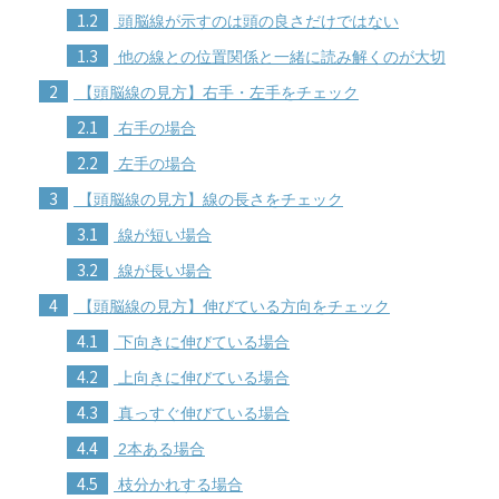
1.2
頭脳線が示すのは頭の良さだけではない
1.3
他の線との位置関係と一緒に読み解くのが大切
2
【頭脳線の見方】右手・左手をチェック
2.1
右手の場合
2.2
左手の場合
3
【頭脳線の見方】線の長さをチェック
3.1
線が短い場合
3.2
線が長い場合
4
【頭脳線の見方】伸びている方向をチェック
4.1
下向きに伸びている場合
4.2
上向きに伸びている場合
4.3
真っすぐ伸びている場合
4.4
2本ある場合
4.5
枝分かれする場合