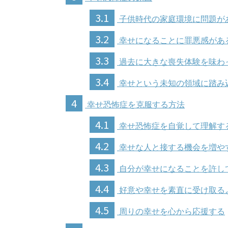
3.1
子供時代の家庭環境に問題が
3.2
幸せになることに罪悪感があ
3.3
過去に大きな喪失体験を味わ
3.4
幸せという未知の領域に踏み
4
幸せ恐怖症を克服する方法
4.1
幸せ恐怖症を自覚して理解す
4.2
幸せな人と接する機会を増や
4.3
自分が幸せになることを許し
4.4
好意や幸せを素直に受け取る
4.5
周りの幸せを心から応援する