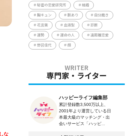
秘密の恋愛研究所
結婚
胸キュン
脈あり
自分磨き
花言葉
血液型
診断
運勢
運命の人
遠距離恋愛
野呂佳代
顔
専門家・ライター
ハッピーライフ編集部
累計登録数3,500万以上、
2001年より運営している日
本最大級のマッチング・出
会いサービス「ハッピ...
しな