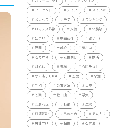
パワースポット
ファッション
プレゼント
メイク
メイク術
メンヘラ
モテ
ランキング
ロマンス詐欺
人気
体験談
出会い
動画紹介
占い
原因
吉崎綾
夢占い
女の本音
女性向け
婚活
対処法
復縁
心理テスト
恋の溜まりBar
恋愛
恋活
手相
改善方法
星座
映画
歌・曲
浮気
深層心理
特徴
生態
用語解説
男の本音
男女向け
男性向け
相性
石言葉