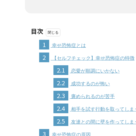
目次
1
幸せ恐怖症とは
2
【セルフチェック】幸せ恐怖症の特徴
2.1
恋愛が順調にいかない
2.2
成功するのが怖い
2.3
褒められるのが苦手
2.4
相手を試す行動を取ってしま
2.5
友達との間に壁を作ってしま
3
幸せ恐怖症の原因