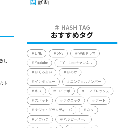
診断
おすすめタグ
LINE
SNS
Webドラマ
放し
Youtube
Youtubeチャンネル
ほくろ占い
ほのか
インタビュー
エンジェルナンバー
のト
キス
コイラボ
コンプレックス
スポット
テクニック
デート
ナジャ・グランディーバ
ネタ
ノウハウ
ハッピーメール