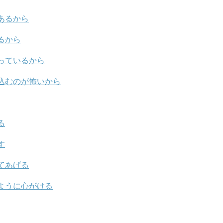
あるから
るから
っているから
込むのが怖いから
る
す
てあげる
ように心がける