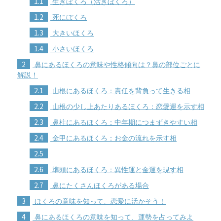
1.1
生きぼくろ（活きぼくろ）
1.2
死にぼくろ
1.3
大きいほくろ
1.4
小さいほくろ
2
鼻にあるほくろの意味や性格傾向は？鼻の部位ごとに
解説！
2.1
山根にあるほくろ：責任を背負って生きる相
2.2
山根の少し上あたりあるほくろ：恋愛運を示す相
2.3
鼻柱にあるほくろ：中年期につまずきやすい相
2.4
金甲にあるほくろ：お金の流れを示す相
2.5
2.6
準頭にあるほくろ：異性運と金運を現す相
2.7
鼻にたくさんほくろがある場合
3
ほくろの意味を知って、恋愛に活かそう！
4
鼻にあるほくろの意味を知って、運勢を占ってみよ