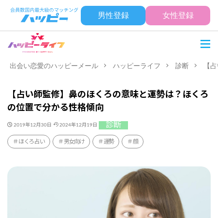
男性登録
女性登録
出会い恋愛のハッピーメール
ハッピーライフ
診断
【占
【占い師監修】鼻のほくろの意味と運勢は？ほくろ
の位置で分かる性格傾向
診断
2019年12月30日
2024年12月19日
ほくろ占い
男女向け
運勢
顔