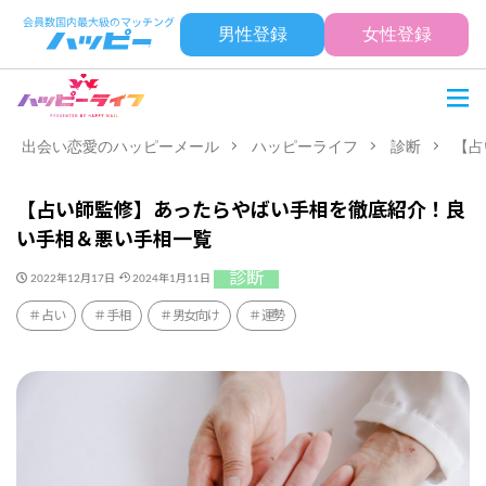
男性登録
女性登録
出会い恋愛のハッピーメール
ハッピーライフ
診断
【占
【占い師監修】あったらやばい手相を徹底紹介！良
い手相＆悪い手相一覧
診断
2022年12月17日
2024年1月11日
占い
手相
男女向け
運勢