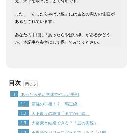
え、天下を取ったことで有名です。
また、「あったらやばい線」には吉凶の両方の側面が
あるとされています。
あなたの手相に「あったらやばい線」があるかどう
か、本記事を参考にして探してみてください。
目次
1
あったら良い意味でやばい手相
1.1
最強の手相！？「覇王線」
1.2
天下取りの象徴「ますかけ線」
1.3
大富豪と結婚できる？「玉の輿線」
1.4
不思議なパワーに守られている？「仏眼」