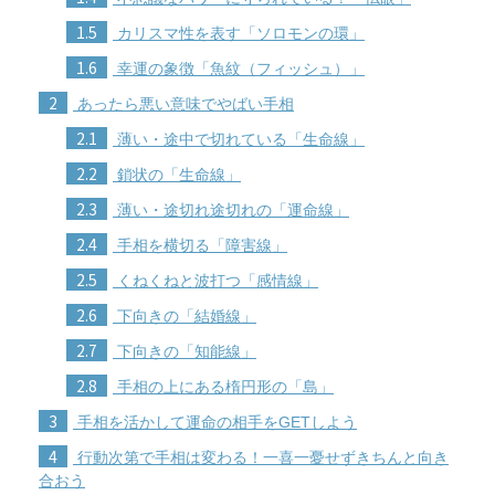
1.5
カリスマ性を表す「ソロモンの環」
1.6
幸運の象徴「魚紋（フィッシュ）」
2
あったら悪い意味でやばい手相
2.1
薄い・途中で切れている「生命線」
2.2
鎖状の「生命線」
2.3
薄い・途切れ途切れの「運命線」
2.4
手相を横切る「障害線」
2.5
くねくねと波打つ「感情線」
2.6
下向きの「結婚線」
2.7
下向きの「知能線」
2.8
手相の上にある楕円形の「島」
3
手相を活かして運命の相手をGETしよう
4
行動次第で手相は変わる！一喜一憂せずきちんと向き
合おう