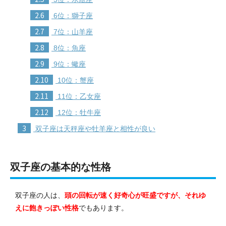
2.6
6位：獅子座
2.7
7位：山羊座
2.8
8位：魚座
2.9
9位：蠍座
2.10
10位：蟹座
2.11
11位：乙女座
2.12
12位：牡牛座
3
双子座は天秤座や牡羊座と相性が良い
双子座の基本的な性格
双子座の人は、
頭の回転が速く好奇心が旺盛ですが、それゆ
えに飽きっぽい性格
でもあります。