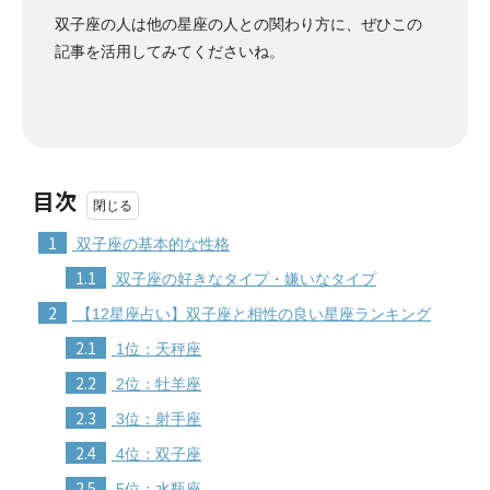
双子座の人は他の星座の人との関わり方に、ぜひこの
記事を活用してみてくださいね。
目次
1
双子座の基本的な性格
1.1
双子座の好きなタイプ・嫌いなタイプ
2
【12星座占い】双子座と相性の良い星座ランキング
2.1
1位：天秤座
2.2
2位：牡羊座
2.3
3位：射手座
2.4
4位：双子座
2.5
5位：水瓶座