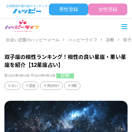
男性登録
女性登録
出会い恋愛のハッピーメール
ハッピーライフ
診断
双子
双子座の相性ランキング！相性の良い星座・悪い星
座を紹介【12星座占い】
診断
2025年3月16日
2025年3月14日
占い
星座
男女向け
相性