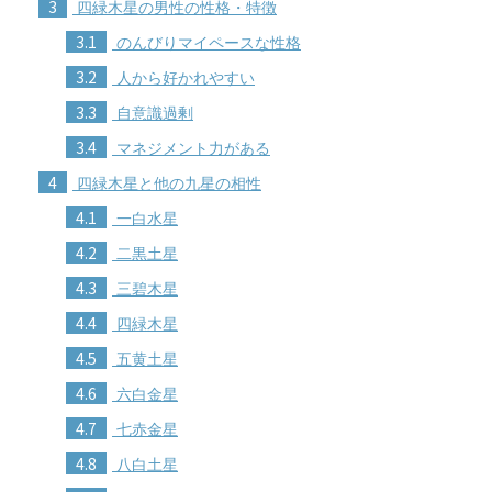
3
四緑木星の男性の性格・特徴
3.1
のんびりマイペースな性格
3.2
人から好かれやすい
3.3
自意識過剰
3.4
マネジメント力がある
4
四緑木星と他の九星の相性
4.1
一白水星
4.2
二黒土星
4.3
三碧木星
4.4
四緑木星
4.5
五黄土星
4.6
六白金星
4.7
七赤金星
4.8
八白土星