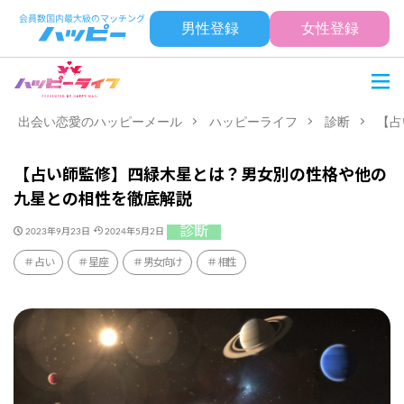
男性登録
女性登録
出会い恋愛のハッピーメール
ハッピーライフ
診断
【占
【占い師監修】四緑木星とは？男女別の性格や他の
九星との相性を徹底解説
診断
2023年9月23日
2024年5月2日
占い
星座
男女向け
相性