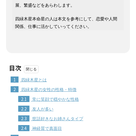
展、繁盛などをあらわします。
四緑木星本命星の人は本文を参考にして、恋愛や人間
関係、仕事に活かしていってください。
目次
1
四緑木星とは
2
四緑木星の女性の性格・特徴
2.1
常に笑顔で穏やかな性格
2.2
友人が多い
2.3
世話好きなお姉さんタイプ
2.4
神経質で真面目