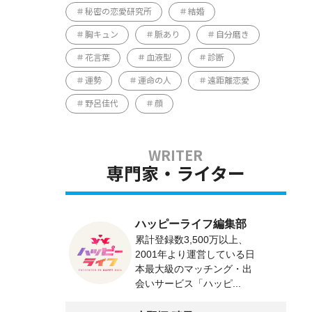
秘密の恋愛研究所
結婚
胸キュン
脈あり
自分磨き
花言葉
血液型
診断
運勢
運命の人
遠距離恋愛
野呂佳代
顔
専門家・ライター
ハッピーライフ編集部
累計登録数3,500万以上、
2001年より運営している日
本最大級のマッチング・出
会いサービス「ハッピ...