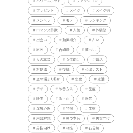
パワースポット
ファッション
プレゼント
メイク
メイク術
メンヘラ
モテ
ランキング
ロマンス詐欺
人気
体験談
出会い
動画紹介
占い
原因
吉崎綾
夢占い
女の本音
女性向け
婚活
対処法
復縁
心理テスト
恋の溜まりBar
恋愛
恋活
手相
改善方法
星座
映画
歌・曲
浮気
深層心理
特徴
生態
用語解説
男の本音
男女向け
男性向け
相性
石言葉