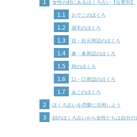
1
女性の顔にあるほくろ占い【位置別】
1.1
おでこのほくろ
1.2
眉毛のほくろ
1.3
目・目元周辺のほくろ
1.4
鼻・鼻周辺のほくろ
1.5
頬のほくろ
1.6
口・口周辺のほくろ
1.7
あごのほくろ
2
ほくろ占いを恋愛に活用しよう
3
顔のほくろ占いから女性たちは自分の