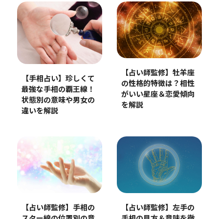
【占い師監修】牡羊座
【手相占い】珍しくて
の性格的特徴は？相性
最強な手相の覇王線！
がいい星座＆恋愛傾向
状態別の意味や男女の
を解説
違いを解説
【占い師監修】左手の
【占い師監修】手相の
手相の見方＆意味を徹
スター線の位置別の意