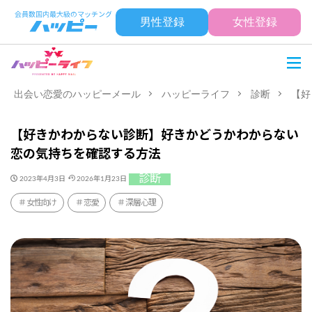
男性登録
女性登録
出会い恋愛のハッピーメール
ハッピーライフ
診断
【好
【好きかわからない診断】好きかどうかわからない
恋の気持ちを確認する方法
診断
2023年4月3日
2026年1月23日
女性向け
恋愛
深層心理