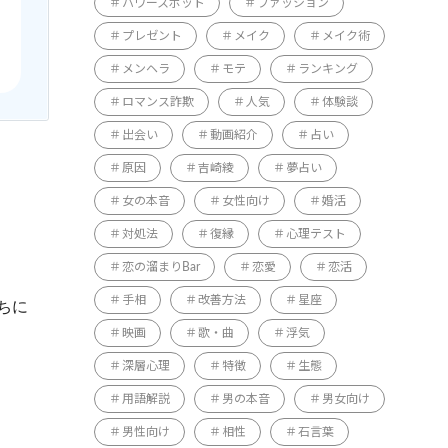
パワースポット
ファッション
プレゼント
メイク
メイク術
メンヘラ
モテ
ランキング
ロマンス詐欺
人気
体験談
出会い
動画紹介
占い
原因
吉崎綾
夢占い
女の本音
女性向け
婚活
対処法
復縁
心理テスト
恋の溜まりBar
恋愛
恋活
手相
改善方法
星座
ちに
映画
歌・曲
浮気
深層心理
特徴
生態
用語解説
男の本音
男女向け
男性向け
相性
石言葉