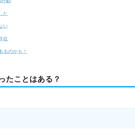
の行動
した
ない
存在
あるのかも！
ったことはある？