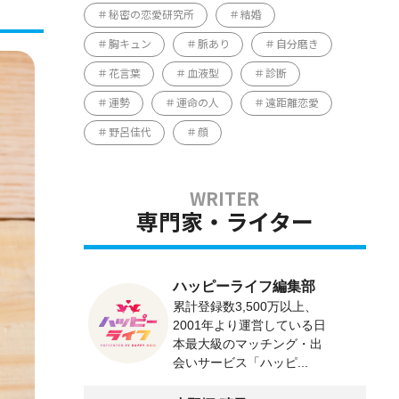
秘密の恋愛研究所
結婚
胸キュン
脈あり
自分磨き
花言葉
血液型
診断
運勢
運命の人
遠距離恋愛
野呂佳代
顔
専門家・ライター
ハッピーライフ編集部
累計登録数3,500万以上、
2001年より運営している日
本最大級のマッチング・出
会いサービス「ハッピ...