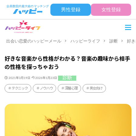
男性登録
女性登録
出会い恋愛のハッピーメール
ハッピーライフ
診断
好き
好きな音楽から性格がわかる？音楽の趣味から相手
の性格を探っちゃおう
診断
2021年3月19日
2026年1月23日
テクニック
ノウハウ
深層心理
男女向け