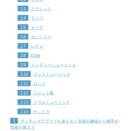
2.3
クラシック
2.4
ラップ
2.5
オペラ
2.6
カントリー
2.7
レゲェ
2.8
EDM
2.9
インディーミュージック
2.10
インドミュージック
2.11
ロック
2.12
トレンド曲
2.13
ソウルミュージック
2.14
サントラ
3
マッチングアプリでも使える！音楽の趣味から相手の
性格を探ろう