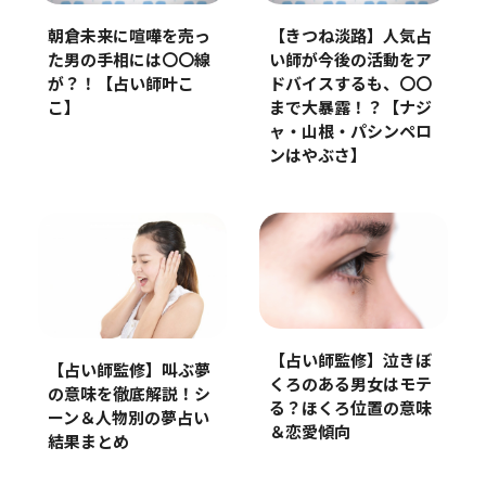
朝倉未来に喧嘩を売っ
【きつね淡路】人気占
た男の手相には〇〇線
い師が今後の活動をア
が？！【占い師叶こ
ドバイスするも、〇〇
こ】
まで大暴露！？【ナジ
ャ・山根・パシンペロ
ンはやぶさ】
【占い師監修】泣きぼ
【占い師監修】叫ぶ夢
くろのある男女はモテ
の意味を徹底解説！シ
る？ほくろ位置の意味
ーン＆人物別の夢占い
＆恋愛傾向
結果まとめ