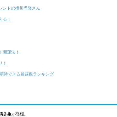
レントの横川尚隆さん
える！
！開運法！
り！
が期待できる暴露数ランキング
演先生
が登場。