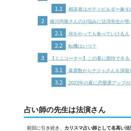
1.1
相談者はボディビルダー兼タ
2
横川尚隆さんのお悩みに法演先生が答
2.1
何をやっても食べていける人
2.2
転機はいつ？
3
【ミニコーナー】この夏に期待できる
3.1
暴露数からナジャさんを深堀
3.2
2022年の夏に恋愛運アップ
占い師の先生は法演さん
前回に引き続き、
カリスマ占い師として名高い法