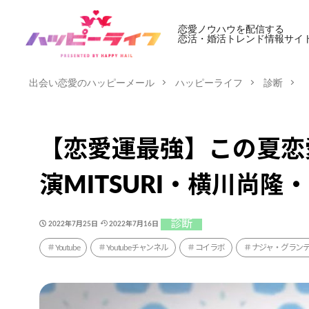
恋愛ノウハウを配信する
恋活・婚活トレンド情報サイ
出会い恋愛のハッピーメール
ハッピーライフ
診断
【恋愛運最強】この夏恋
演MITSURI・横川尚
診断
2022年7月25日
2022年7月16日
Youtube
Youtubeチャンネル
コイラボ
ナジャ・グラン