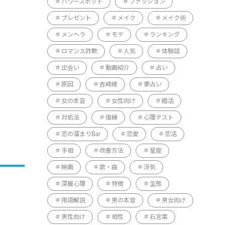
パワースポット
ファッション
プレゼント
メイク
メイク術
メンヘラ
モテ
ランキング
ロマンス詐欺
人気
体験談
出会い
動画紹介
占い
原因
吉崎綾
夢占い
女の本音
女性向け
婚活
対処法
復縁
心理テスト
恋の溜まりBar
恋愛
恋活
手相
改善方法
星座
映画
歌・曲
浮気
深層心理
特徴
生態
用語解説
男の本音
男女向け
男性向け
相性
石言葉