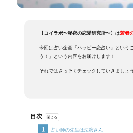
【
コイラボ〜秘密の恋愛研究所〜
】は
若者
今回は占い企画『ハッピー恋占い』という
う！」という内容をお届けします！
それではさっそくチェックしていきましょ
目次
1
占い師の先生は法演さん