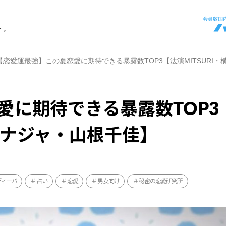
ト。
【恋愛運最強】この夏恋愛に期待できる暴露数TOP3【法演MITSURI
愛に期待できる暴露数TOP3
隆・ナジャ・山根千佳】
ディーバ
占い
恋愛
男女向け
秘密の恋愛研究所