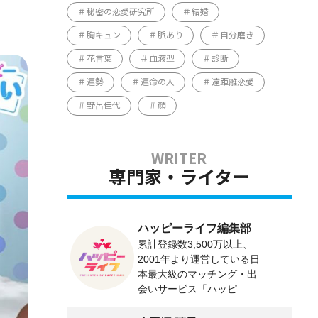
秘密の恋愛研究所
結婚
胸キュン
脈あり
自分磨き
花言葉
血液型
診断
運勢
運命の人
遠距離恋愛
野呂佳代
顔
専門家・ライター
ハッピーライフ編集部
累計登録数3,500万以上、
2001年より運営している日
本最大級のマッチング・出
会いサービス「ハッピ...