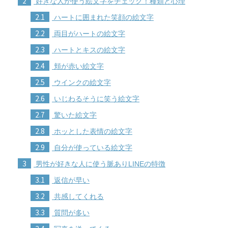
2
好きな人が使う絵文字をチェック！種類と心理
2.1
ハートに囲まれた笑顔の絵文字
2.2
両目がハートの絵文字
2.3
ハートとキスの絵文字
2.4
頬が赤い絵文字
2.5
ウインクの絵文字
2.6
いじわるそうに笑う絵文字
2.7
驚いた絵文字
2.8
ホッとした表情の絵文字
2.9
自分が使っている絵文字
3
男性が好きな人に使う脈ありLINEの特徴
3.1
返信が早い
3.2
共感してくれる
3.3
質問が多い