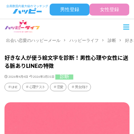
男性登録
女性登録
出会い恋愛のハッピーメール
ハッピーライフ
診断
好き
好きな人が使う絵文字を診断！男性心理や女性に送
る脈ありLINEの特徴
診断
2026年4月4日
2026年3月31日
LINE
心理テスト
恋愛
男女向け