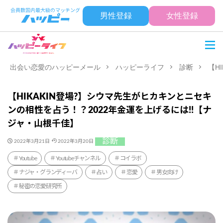
男性登録
女性登録
出会い恋愛のハッピーメール
ハッピーライフ
診断
【H
【HIKAKIN登場?】シウマ先生がヒカキンとニセキ
ンの相性を占う！？2022年金運を上げるには!!【ナ
ジャ・山根千佳】
診断
2022年3月21日
2022年3月20日
Youtube
Youtubeチャンネル
コイラボ
ナジャ・グランディーバ
占い
恋愛
男女向け
秘密の恋愛研究所