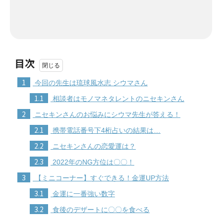
目次
1
今回の先生は琉球風水志 シウマさん
1.1
相談者はモノマネタレントのニセキンさん
2
ニセキンさんのお悩みにシウマ先生が答える！
2.1
携帯電話番号下4桁占いの結果は…
2.2
ニセキンさんの恋愛運は？
2.3
2022年のNG方位は〇〇！
3
【ミニコーナー】すぐできる！金運UP方法
3.1
金運に一番強い数字
3.2
食後のデザートに〇〇を食べる