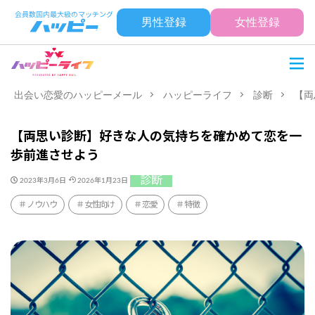
男性登録
女性登録
出会い恋愛のハッピーメール
ハッピーライフ
診断
【両
【両思い診断】好きな人の気持ちを確かめて恋を一
歩前進させよう
診断
2023年3月6日
2026年1月23日
ノウハウ
女性向け
恋愛
特徴