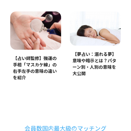
【夢占い：溺れる夢】
【占い師監修】強運の
意味や暗示とは？パタ
手相「マスカケ線」の
ーン別・人別の意味を
右手左手の意味の違い
大公開
を紹介