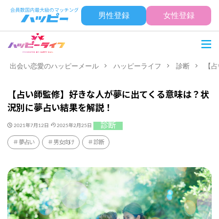
男性登録
女性登録
出会い恋愛のハッピーメール
ハッピーライフ
診断
【占
【占い師監修】好きな人が夢に出てくる意味は？状
況別に夢占い結果を解説！
診断
2021年7月12日
2025年2月25日
夢占い
男女向け
診断