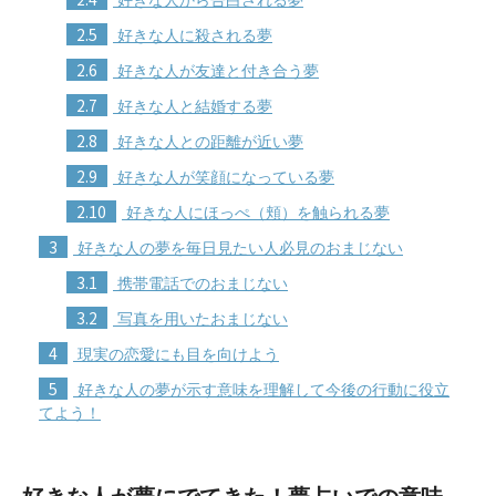
2.5
好きな人に殺される夢
2.6
好きな人が友達と付き合う夢
2.7
好きな人と結婚する夢
2.8
好きな人との距離が近い夢
2.9
好きな人が笑顔になっている夢
2.10
好きな人にほっぺ（頬）を触られる夢
3
好きな人の夢を毎日見たい人必見のおまじない
3.1
携帯電話でのおまじない
3.2
写真を用いたおまじない
4
現実の恋愛にも目を向けよう
5
好きな人の夢が示す意味を理解して今後の行動に役立
てよう！