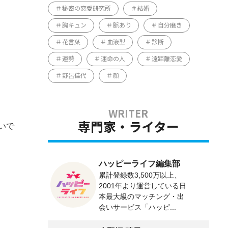
秘密の恋愛研究所
結婚
胸キュン
脈あり
自分磨き
花言葉
血液型
診断
運勢
運命の人
遠距離恋愛
野呂佳代
顔
いで
専門家・ライター
ハッピーライフ編集部
累計登録数3,500万以上、
2001年より運営している日
本最大級のマッチング・出
会いサービス「ハッピ...