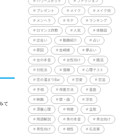
パワースポット
ファッション
プレゼント
メイク
メイク術
メンヘラ
モテ
ランキング
ロマンス詐欺
人気
体験談
出会い
動画紹介
占い
原因
吉崎綾
夢占い
女の本音
女性向け
婚活
対処法
復縁
心理テスト
恋の溜まりBar
恋愛
恋活
手相
改善方法
星座
映画
歌・曲
浮気
みて
深層心理
特徴
生態
用語解説
男の本音
男女向け
男性向け
相性
石言葉