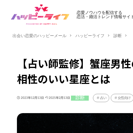
恋愛ノウハウを配信する
恋活・婚活トレンド情報サイ
出会い恋愛のハッピーメール
ハッピーライフ
診断
【占い師監修】蟹座男性
相性のいい星座とは
診断
占い
女性向け
2023年12月13日
2025年2月13日