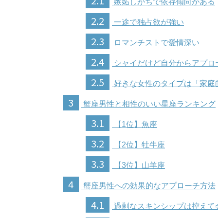
2.1
嫉妬しがちで依存傾向がある
2.2
一途で独占欲が強い
2.3
ロマンチストで愛情深い
2.4
シャイだけど自分からアプロ
2.5
好きな女性のタイプは「家庭
3
蟹座男性と相性のいい星座ランキング
3.1
【1位】魚座
3.2
【2位】牡牛座
3.3
【3位】山羊座
4
蟹座男性への効果的なアプローチ方法
4.1
過剰なスキンシップは控えて