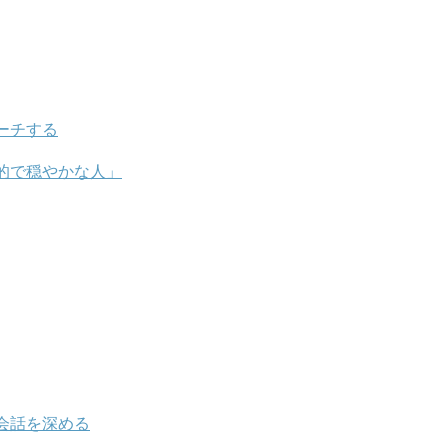
ーチする
的で穏やかな人」
会話を深める