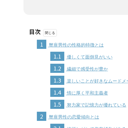
目次
1
蟹座男性の性格的特徴とは
1.1
優しくて面倒見がいい
1.2
繊細で感受性が豊か
1.3
楽しいことが好きなムードメ
1.4
情に厚く平和主義者
1.5
努力家で記憶力が優れている
2
蟹座男性の恋愛傾向とは