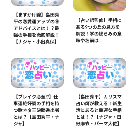
【ますかけ線】島田秀
【占い師監修】手相に
平の恋愛運アップの㊙️
ある9つの丘の見方を
アドバイスとは！？最
解説！掌の膨らみの意
強の手相を徹底解説！
味や名前は
【ナジャ・小出真保】
【島田秀平】カリスマ
【ブレイク必至!?】仕
占い師が教える！新生
事運絶好調の手相を持
活にあると幸運な手相
つ歌ネタ王決勝進出者
とは！？【ナジャ・日
とは？【島田秀平・ナ
野麻衣・パーマ大佐】
ジャ】