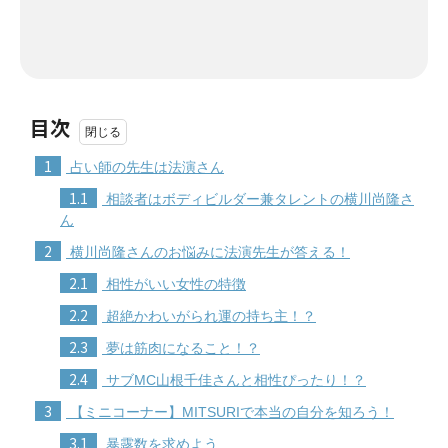
目次
1
占い師の先生は法演さん
1.1
相談者はボディビルダー兼タレントの横川尚隆さ
ん
2
横川尚隆さんのお悩みに法演先生が答える！
2.1
相性がいい女性の特徴
2.2
超絶かわいがられ運の持ち主！？
2.3
夢は筋肉になること！？
2.4
サブMC山根千佳さんと相性ぴったり！？
3
【ミニコーナー】MITSURIで本当の自分を知ろう！
3.1
暴露数を求めよう