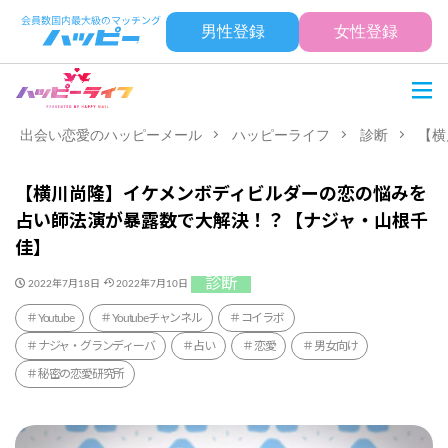
男性登録
女性登録
出会い恋愛のハッピーメール
ハッピーライフ
診断
【横
【横川尚隆】イケメンボディビルダーの恋の悩みを
占い師法演が暴露数で大解決！？【ナジャ・山根千
佳】
診断
2022年7月18日
2022年7月10日
Youtube
Youtubeチャンネル
コイラボ
ナジャ・グランディーバ
占い
恋愛
男女向け
秘密の恋愛研究所