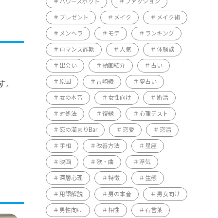
パワースポット
ファッション
プレゼント
メイク
メイク術
メンヘラ
モテ
ランキング
ロマンス詐欺
人気
体験談
出会い
動画紹介
占い
原因
吉崎綾
夢占い
す。
女の本音
女性向け
婚活
対処法
復縁
心理テスト
恋の溜まりBar
恋愛
恋活
手相
改善方法
星座
映画
歌・曲
浮気
深層心理
特徴
生態
用語解説
男の本音
男女向け
男性向け
相性
石言葉