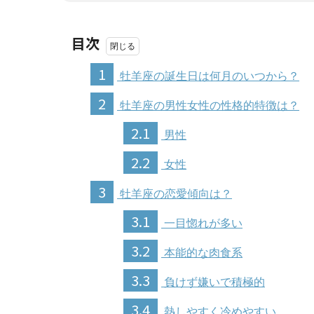
目次
1
牡羊座の誕生日は何月のいつから？
2
牡羊座の男性女性の性格的特徴は？
2.1
男性
2.2
女性
3
牡羊座の恋愛傾向は？
3.1
一目惚れが多い
3.2
本能的な肉食系
3.3
負けず嫌いで積極的
3.4
熱しやすく冷めやすい