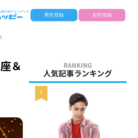
男性登録
女性登録
説
星座＆
人気記事ランキング