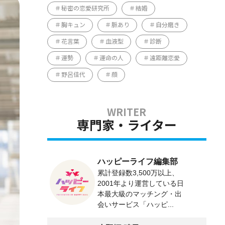
秘密の恋愛研究所
結婚
胸キュン
脈あり
自分磨き
花言葉
血液型
診断
運勢
運命の人
遠距離恋愛
野呂佳代
顔
専門家・ライター
ハッピーライフ編集部
累計登録数3,500万以上、
2001年より運営している日
本最大級のマッチング・出
会いサービス「ハッピ...