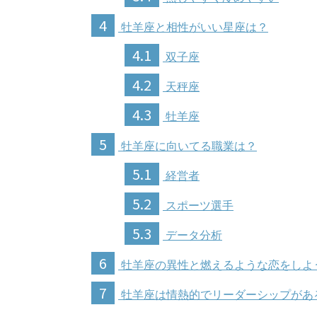
4
牡羊座と相性がいい星座は？
4.1
双子座
4.2
天秤座
4.3
牡羊座
5
牡羊座に向いてる職業は？
5.1
経営者
5.2
スポーツ選手
5.3
データ分析
6
牡羊座の異性と燃えるような恋をしよ
7
牡羊座は情熱的でリーダーシップがあ