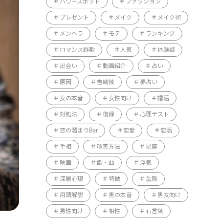
パワースポット
ファッション
プレゼント
メイク
メイク術
メンヘラ
モテ
ランキング
ロマンス詐欺
人気
体験談
出会い
動画紹介
占い
原因
吉崎綾
夢占い
女の本音
女性向け
婚活
対処法
復縁
心理テスト
恋の溜まりBar
恋愛
恋活
手相
改善方法
星座
映画
歌・曲
浮気
深層心理
特徴
生態
用語解説
男の本音
男女向け
男性向け
相性
石言葉