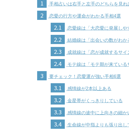
1
手相占いは右手と左手のどちらを見れ
2
恋愛の行方や運命がわかる手相4選
2.1
恋愛線は「大恋愛に発展しや
2.2
結婚線は「出会いの数がわか
2.3
成就線は「恋が成就するサイ
2.4
モテ線は「モテ期が来ている
3
要チェック！恋愛運が強い手相6選
3.1
感情線が2本以上ある
3.2
金星帯がくっきりしている
3.3
感情線の途中に上向きの細か
3.4
生命線が中指よりも張り出し