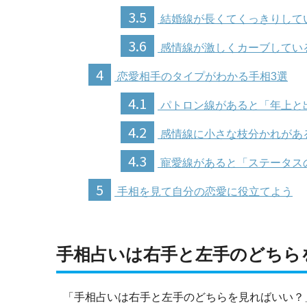
3.5
結婚線が長くてくっきりして
3.6
感情線が激しくカーブしてい
4
恋愛相手のタイプがわかる手相3選
4.1
パトロン線があると「年上と
4.2
感情線に小さな枝分かれがあ
4.3
寵愛線があると「ステータス
5
手相を見て自分の恋愛に役立てよう
手相占いは右手と左手のどちら
「手相占いは右手と左手のどちらを見ればいい？