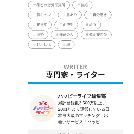
秘密の恋愛研究所
結婚
胸キュン
脈あり
自分磨き
花言葉
血液型
診断
運勢
運命の人
遠距離恋愛
野呂佳代
顔
専門家・ライター
ハッピーライフ編集部
累計登録数3,500万以上、
2001年より運営している日
本最大級のマッチング・出
会いサービス「ハッピ...