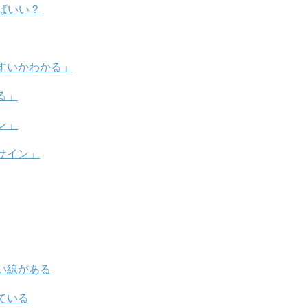
ばいい？
すいかわかる」
る」
ン」
サイン」
い線がある
ている