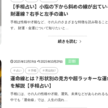
【手相占い】小指の下から斜めの線が出てい
財運線？右手と左手の違い
手相は性格や才能など、その人のさまざまな特徴を読み取るこ
す。 財運・金運について知りたいと…
続きを読む
診断
2025年11月19日
2025年10月29日
占い
手相
男女向け
運命線とは？形状別の見方や超ラッキーな運
を解説【手相占い】
手相には、その人の性格や才能、運気、未来などがあらわれる
中でも「運命線」では、人生の流れ…