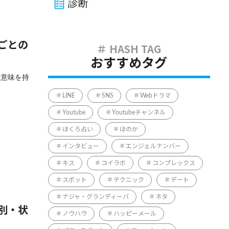
診断
ごとの
おすすめタグ
な意味を持
LINE
SNS
Webドラマ
Youtube
Youtubeチャンネル
ほくろ占い
ほのか
インタビュー
エンジェルナンバー
キス
コイラボ
コンプレックス
スポット
テクニック
デート
ナジャ・グランディーバ
ネタ
別・状
ノウハウ
ハッピーメール