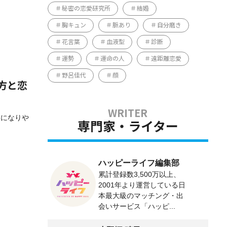
秘密の恋愛研究所
結婚
胸キュン
脈あり
自分磨き
花言葉
血液型
診断
運勢
運命の人
遠距離恋愛
野呂佳代
顔
方と恋
いになりや
専門家・ライター
ハッピーライフ編集部
累計登録数3,500万以上、
2001年より運営している日
本最大級のマッチング・出
会いサービス「ハッピ...