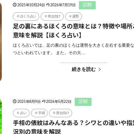
診断
2025年10月24日
2026年7月19日
ほくろ占い
男女向け
運勢
足の裏にあるほくろの意味とは？特徴や場所
意味を解説【ほくろ占い】
ほくろ占いでは、足の裏のほくろは運勢を大きく左右する重要
つといわれています。 また、その大…
続きを読む
診断
2025年8月9日
2026年5月22日
占い
手相
男女向け
手相の俵紋はみんなある？シワとの違いや指
況別の意味を解説