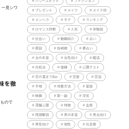
パワースポット
ファッション
、一見シワ
プレゼント
メイク
メイク術
メンヘラ
モテ
ランキング
ロマンス詐欺
人気
体験談
出会い
動画紹介
占い
原因
吉崎綾
夢占い
女の本音
女性向け
婚活
対処法
復縁
心理テスト
恋の溜まりBar
恋愛
恋活
味を徹
手相
改善方法
星座
映画
歌・曲
浮気
うもので
深層心理
特徴
生態
用語解説
男の本音
男女向け
男性向け
相性
石言葉