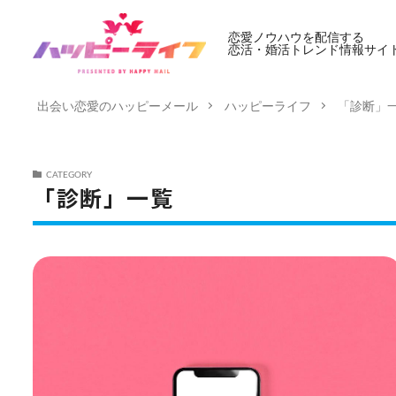
恋愛ノウハウを配信する
恋活・婚活トレンド情報サイ
出会い恋愛のハッピーメール
ハッピーライフ
「診断」
CATEGORY
「診断」一覧