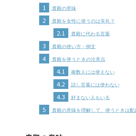
1
貴殿の意味
2
貴殿を女性に使うのは失礼？
2.1
貴殿に代わる言葉
3
貴殿の使い方・例文
4
貴殿を使うときの注意点
4.1
複数人には使えない
4.2
話し言葉には使わない
4.3
好まない人もいる
5
貴殿の意味を理解して、使うときは配