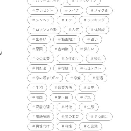
パワースポット
ファッション
プレゼント
メイク
メイク術
メンヘラ
モテ
ランキング
ロマンス詐欺
人気
体験談
出会い
動画紹介
占い
原因
吉崎綾
夢占い
ょ
女の本音
女性向け
婚活
対処法
復縁
心理テスト
恋の溜まりBar
恋愛
恋活
手相
改善方法
星座
映画
歌・曲
浮気
深層心理
特徴
生態
用語解説
男の本音
男女向け
男性向け
相性
石言葉