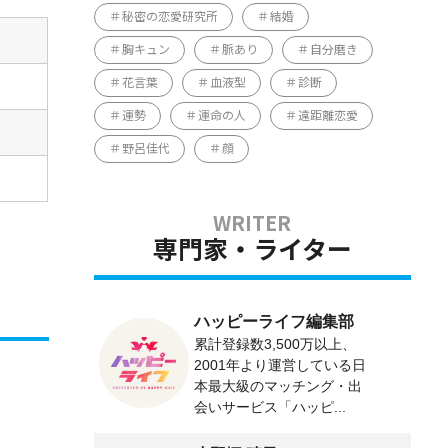
秘密の恋愛研究所
結婚
胸キュン
脈あり
自分磨き
花言葉
血液型
診断
運勢
運命の人
遠距離恋愛
野呂佳代
顔
専門家・ライター
ハッピーライフ編集部
累計登録数3,500万以上、
2001年より運営している日
本最大級のマッチング・出
会いサービス「ハッピ...