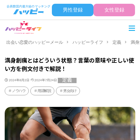
男性登録
女性登録
出会い恋愛のハッピーメール
ハッピーライフ
定義
満身
満身創痍とはどういう状態？言葉の意味や正しい使
い方を例文付きで解説！
定義
2024年8月2日
2024年7月24日
ノウハウ
用語解説
男女向け