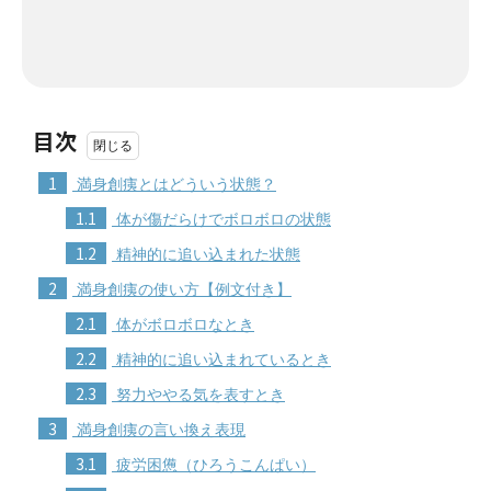
目次
1
満身創痍とはどういう状態？
1.1
体が傷だらけでボロボロの状態
1.2
精神的に追い込まれた状態
2
満身創痍の使い方【例文付き】
2.1
体がボロボロなとき
2.2
精神的に追い込まれているとき
2.3
努力ややる気を表すとき
3
満身創痍の言い換え表現
3.1
疲労困憊（ひろうこんぱい）