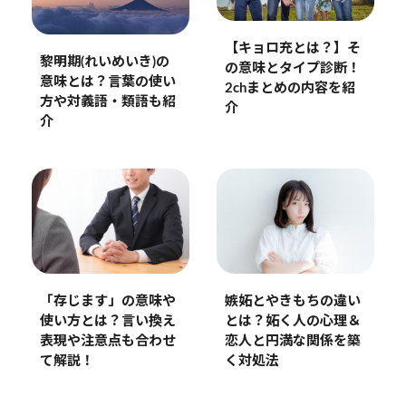
【キョロ充とは？】そ
黎明期(れいめいき)の
の意味とタイプ診断！
意味とは？言葉の使い
2chまとめの内容を紹
方や対義語・類語も紹
介
介
嫉妬とやきもちの違い
「存じます」の意味や
とは？妬く人の心理＆
使い方とは？言い換え
恋人と円満な関係を築
表現や注意点も合わせ
く対処法
て解説！