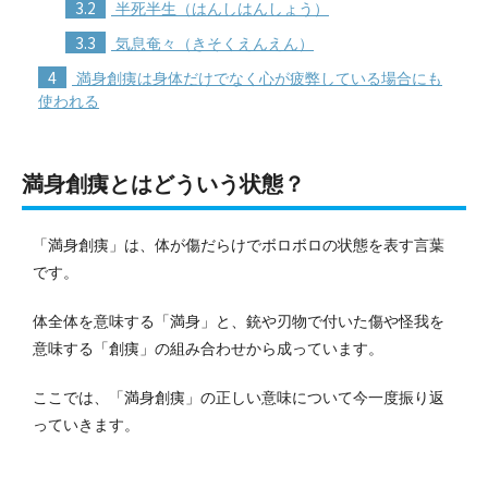
3.2
半死半生（はんしはんしょう）
3.3
気息奄々（きそくえんえん）
4
満身創痍は身体だけでなく心が疲弊している場合にも
使われる
満身創痍とはどういう状態？
「満身創痍」は、体が傷だらけでボロボロの状態を表す言葉
です。
体全体を意味する「満身」と、銃や刃物で付いた傷や怪我を
意味する「創痍」の組み合わせから成っています。
ここでは、「満身創痍」の正しい意味について今一度振り返
っていきます。