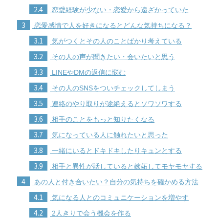
2.4
恋愛経験が少ない・恋愛から遠ざかっていた
3
恋愛感情で人を好きになるとどんな気持ちになる？
3.1
気がつくとその人のことばかり考えている
3.2
その人の声が聞きたい・会いたいと思う
3.3
LINEやDMの返信に悩む
3.4
その人のSNSをついチェックしてしまう
3.5
連絡のやり取りが途絶えるとソワソワする
3.6
相手のことをもっと知りたくなる
3.7
気になっている人に触れたいと思った
3.8
一緒にいるとドキドキしたりキュンとする
3.9
相手と異性が話していると嫉妬してモヤモヤする
4
あの人と付き合いたい？自分の気持ちを確かめる方法
4.1
気になる人とのコミュニケーションを増やす
4.2
2人きりで会う機会を作る