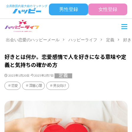
男性登録
女性登録
出会い恋愛のハッピーメール
ハッピーライフ
定義
好き
好きとは何か。恋愛感情で人を好きになる意味や定
義と気持ちの確かめ方
定義
2023年1月20日
2025年2月7日
恋愛
深層心理
男女向け