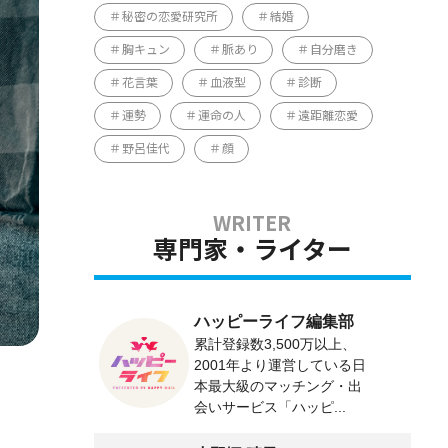
秘密の恋愛研究所
結婚
胸キュン
脈あり
自分磨き
花言葉
血液型
診断
運勢
運命の人
遠距離恋愛
野呂佳代
顔
専門家・ライター
ハッピーライフ編集部
累計登録数3,500万以上、
2001年より運営している日
本最大級のマッチング・出
会いサービス「ハッピ...