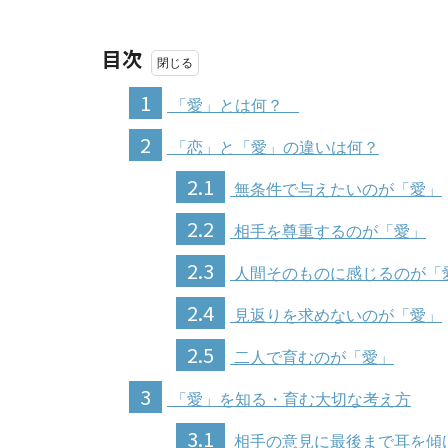
目次
1
「愛」とは何？
2
「恋」と「愛」の違いは何？
2.1
無条件で与えたいのが「愛」
2.2
相手を尊重するのが「愛」
2.3
人間そのものに感じるのが「
2.4
見返りを求めないのが「愛」
2.5
二人で育むのが「愛」
3
「愛」を知る・育む大切な考え方
3.1
相手の意見に最後まで耳を傾