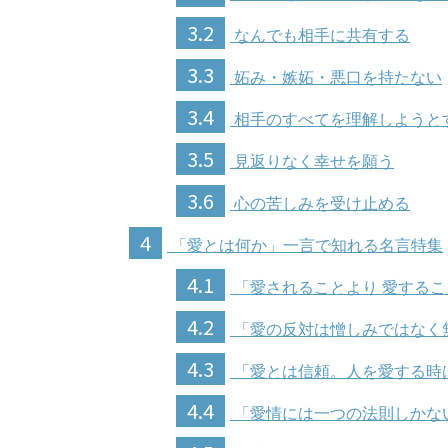
3.2
なんでも相手に共有する
3.3
妬み・嫉妬・悪口を持たない
3.4
相手のすべてを理解しようと
3.5
見返りなく幸せを願う
3.6
心の苦しみを受け止める
4
「愛とは何か」一言で知れる名言特集
4.1
「愛されることより 愛する
4.2
「愛の反対は憎しみではなく
4.3
「愛とは信頼。人を愛する時
4.4
「愛情には一つの法則しかな