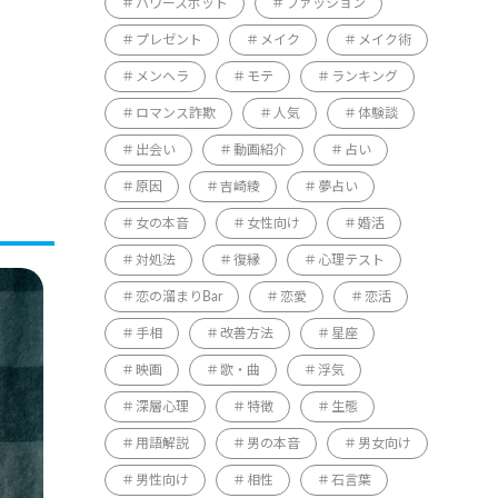
パワースポット
ファッション
プレゼント
メイク
メイク術
メンヘラ
モテ
ランキング
ロマンス詐欺
人気
体験談
出会い
動画紹介
占い
原因
吉崎綾
夢占い
女の本音
女性向け
婚活
対処法
復縁
心理テスト
恋の溜まりBar
恋愛
恋活
手相
改善方法
星座
映画
歌・曲
浮気
深層心理
特徴
生態
用語解説
男の本音
男女向け
男性向け
相性
石言葉