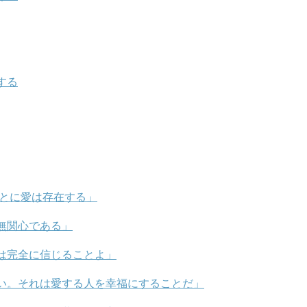
する
ことに愛は存在する」
無関心である」
は完全に信じることよ」
い。それは愛する人を幸福にすることだ」