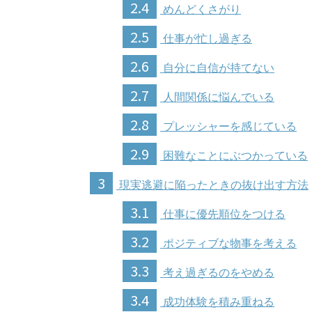
2.4
めんどくさがり
2.5
仕事が忙し過ぎる
2.6
自分に自信が持てない
2.7
人間関係に悩んでいる
2.8
プレッシャーを感じている
2.9
困難なことにぶつかっている
3
現実逃避に陥ったときの抜け出す方法
3.1
仕事に優先順位をつける
3.2
ポジティブな物事を考える
3.3
考え過ぎるのをやめる
3.4
成功体験を積み重ねる