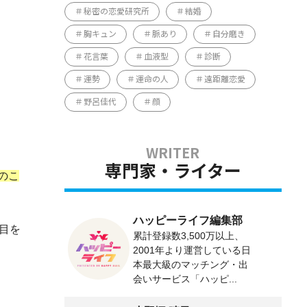
秘密の恋愛研究所
結婚
胸キュン
脈あり
自分磨き
花言葉
血液型
診断
運勢
運命の人
遠距離恋愛
野呂佳代
顔
専門家・ライター
のこ
ハッピーライフ編集部
目を
累計登録数3,500万以上、
2001年より運営している日
本最大級のマッチング・出
会いサービス「ハッピ...