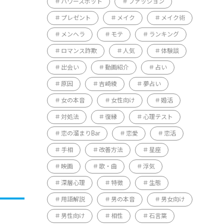
パワースポット
ファッション
プレゼント
メイク
メイク術
メンヘラ
モテ
ランキング
ロマンス詐欺
人気
体験談
出会い
動画紹介
占い
原因
吉崎綾
夢占い
女の本音
女性向け
婚活
対処法
復縁
心理テスト
恋の溜まりBar
恋愛
恋活
手相
改善方法
星座
映画
歌・曲
浮気
深層心理
特徴
生態
用語解説
男の本音
男女向け
男性向け
相性
石言葉