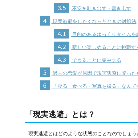
3.5
不安を吐き出す・書き出す
4
現実逃避をしたくなったときの対処法
4.1
目的のあるゆっくりタイムを
4.2
新しい楽しめることに挑戦す
4.3
できることに集中する
5
過去の恋愛が原因で現実逃避に陥った
6
「寝る・食べる・写真を撮る」なんで
「現実逃避」とは？
現実逃避とはどのような状態のことなのでしょう