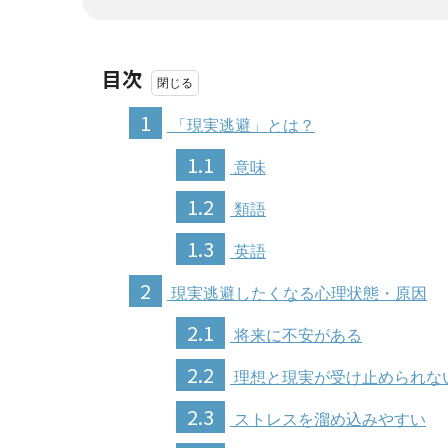
目次
1
「現実逃避」とは？
1.1
意味
1.2
類語
1.3
英語
2
現実逃避したくなる心理状態・原因
2.1
将来に不安がある
2.2
理想と現実が受け止められな
2.3
ストレスを溜め込みやすい