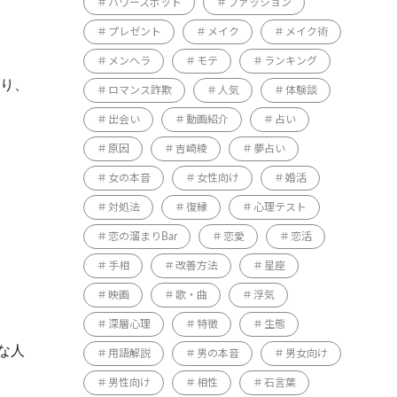
パワースポット
ファッション
プレゼント
メイク
メイク術
メンヘラ
モテ
ランキング
り、
ロマンス詐欺
人気
体験談
出会い
動画紹介
占い
原因
吉崎綾
夢占い
女の本音
女性向け
婚活
対処法
復縁
心理テスト
恋の溜まりBar
恋愛
恋活
手相
改善方法
星座
映画
歌・曲
浮気
深層心理
特徴
生態
な人
用語解説
男の本音
男女向け
男性向け
相性
石言葉