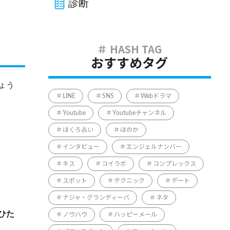
診断
おすすめタグ
ょう
LINE
SNS
Webドラマ
Youtube
Youtubeチャンネル
ほくろ占い
ほのか
インタビュー
エンジェルナンバー
キス
コイラボ
コンプレックス
スポット
テクニック
デート
ナジャ・グランディーバ
ネタ
ひた
ノウハウ
ハッピーメール