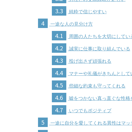
3.3
純粋で信じやすい
4
一途な人の見分け方
4.1
周囲の人たちを大切にしてい
4.2
誠実に仕事に取り組んでいる
4.3
投げ出さず頑張れる
4.4
マナーや礼儀がきちんとして
4.5
些細な約束も守ってくれる
4.6
嘘をつかない真っ直ぐな性格
4.7
いつでもポジティブ
5
一途に自分を愛してくれる異性はマッ