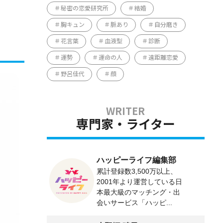
秘密の恋愛研究所
結婚
胸キュン
脈あり
自分磨き
花言葉
血液型
診断
運勢
運命の人
遠距離恋愛
野呂佳代
顔
専門家・ライター
ハッピーライフ編集部
累計登録数3,500万以上、
2001年より運営している日
本最大級のマッチング・出
会いサービス「ハッピ...