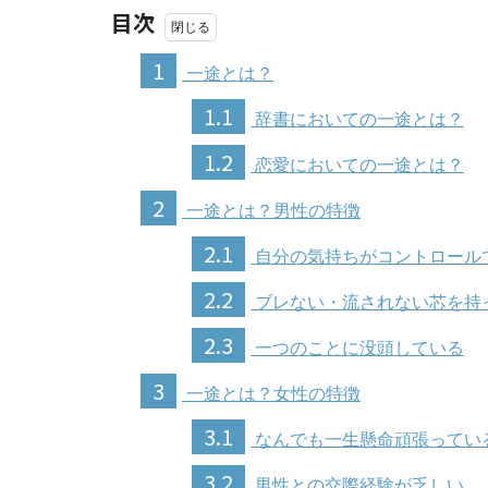
目次
1
一途とは？
1.1
辞書においての一途とは？
1.2
恋愛においての一途とは？
2
一途とは？男性の特徴
2.1
自分の気持ちがコントロール
2.2
ブレない・流されない芯を持
2.3
一つのことに没頭している
3
一途とは？女性の特徴
3.1
なんでも一生懸命頑張ってい
3.2
男性との交際経験が乏しい