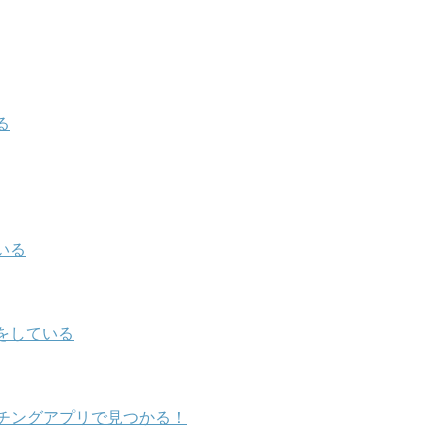
る
いる
をしている
チングアプリで見つかる！