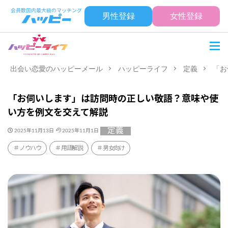
男性登録
女性登録
出会い恋愛のハッピーメール
ハッピーライフ
定義
「お
「お伺いします」は訪問時の正しい敬語？意味や使
い方を例文を交えて解説
定義
2025年11月13日
2025年11月1日
ノウハウ
用語解説
男女向け