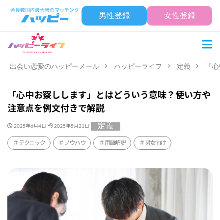
男性登録
女性登録
出会い恋愛のハッピーメール
ハッピーライフ
定義
「心
「心中お察しします」とはどういう意味？使い方や
注意点を例文付きで解説
定義
2025年6月4日
2025年5月21日
テクニック
ノウハウ
用語解説
男女向け