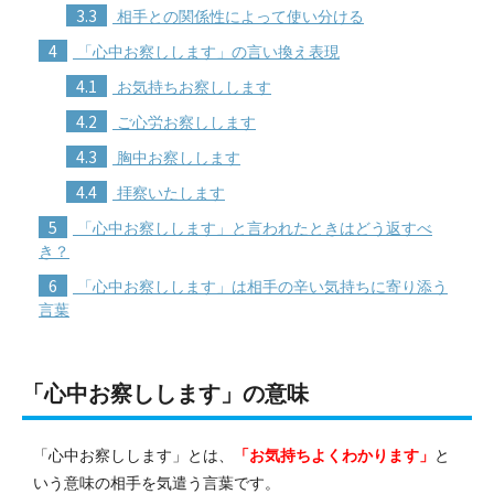
3.3
相手との関係性によって使い分ける
4
「心中お察しします」の言い換え表現
4.1
お気持ちお察しします
4.2
ご心労お察しします
4.3
胸中お察しします
4.4
拝察いたします
5
「心中お察しします」と言われたときはどう返すべ
き？
6
「心中お察しします」は相手の辛い気持ちに寄り添う
言葉
「心中お察しします」の意味
「心中お察しします」とは、
「お気持ちよくわかります」
と
いう意味の相手を気遣う言葉です。