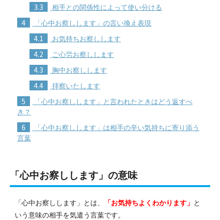
3.3
相手との関係性によって使い分ける
4
「心中お察しします」の言い換え表現
4.1
お気持ちお察しします
4.2
ご心労お察しします
4.3
胸中お察しします
4.4
拝察いたします
5
「心中お察しします」と言われたときはどう返すべ
き？
6
「心中お察しします」は相手の辛い気持ちに寄り添う
言葉
「心中お察しします」の意味
「心中お察しします」とは、
「お気持ちよくわかります」
と
いう意味の相手を気遣う言葉です。