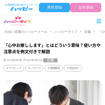
男性登録
女性登録
出会い恋愛のハッピーメール
ハッピーライフ
定義
「心
「心中お察しします」とはどういう意味？使い方や
注意点を例文付きで解説
定義
2025年6月4日
2025年5月21日
テクニック
ノウハウ
用語解説
男女向け