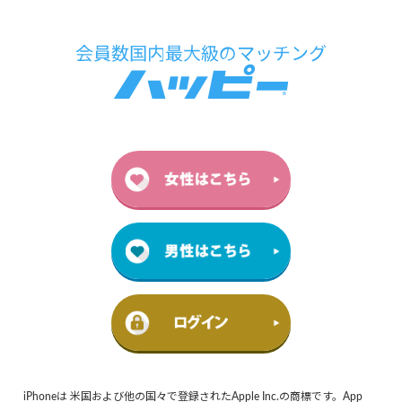
iPhoneは 米国および他の国々で登録されたApple Inc.の商標です。App