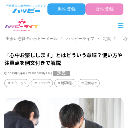
男性登録
女性登録
出会い恋愛のハッピーメール
ハッピーライフ
定義
「心
「心中お察しします」とはどういう意味？使い方や
注意点を例文付きで解説
定義
2025年6月4日
2025年5月21日
テクニック
ノウハウ
用語解説
男女向け