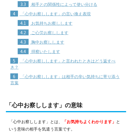
3.3
相手との関係性によって使い分ける
4
「心中お察しします」の言い換え表現
4.1
お気持ちお察しします
4.2
ご心労お察しします
4.3
胸中お察しします
4.4
拝察いたします
5
「心中お察しします」と言われたときはどう返すべ
き？
6
「心中お察しします」は相手の辛い気持ちに寄り添う
言葉
「心中お察しします」の意味
「心中お察しします」とは、
「お気持ちよくわかります」
と
いう意味の相手を気遣う言葉です。