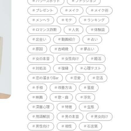
パワースポット
ファッション
プレゼント
メイク
メイク術
メンヘラ
モテ
ランキング
ロマンス詐欺
人気
体験談
出会い
動画紹介
占い
原因
吉崎綾
夢占い
女の本音
女性向け
婚活
対処法
復縁
心理テスト
恋の溜まりBar
恋愛
恋活
手相
改善方法
星座
映画
歌・曲
浮気
深層心理
特徴
生態
用語解説
男の本音
男女向け
男性向け
相性
石言葉