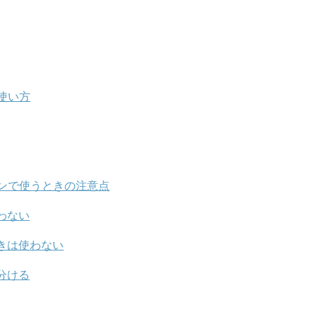
使い方
ンで使うときの注意点
わない
きは使わない
分ける