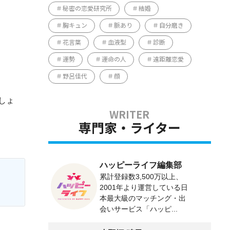
秘密の恋愛研究所
結婚
胸キュン
脈あり
自分磨き
花言葉
血液型
診断
運勢
運命の人
遠距離恋愛
野呂佳代
顔
しょ
専門家・ライター
ハッピーライフ編集部
累計登録数3,500万以上、
2001年より運営している日
本最大級のマッチング・出
会いサービス「ハッピ...