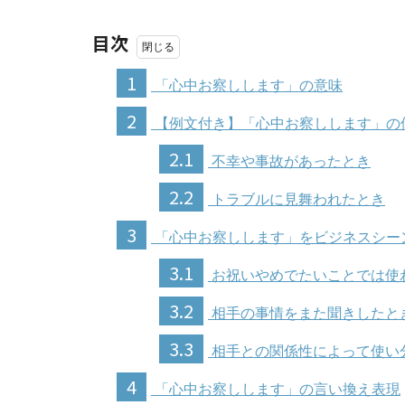
目次
1
「心中お察しします」の意味
2
【例文付き】「心中お察しします」の
2.1
不幸や事故があったとき
2.2
トラブルに見舞われたとき
3
「心中お察しします」をビジネスシー
3.1
お祝いやめでたいことでは使
3.2
相手の事情をまた聞きしたと
3.3
相手との関係性によって使い
4
「心中お察しします」の言い換え表現