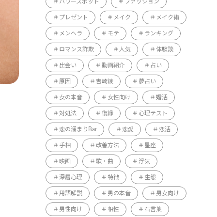
パワースポット
ファッション
プレゼント
メイク
メイク術
メンヘラ
モテ
ランキング
ロマンス詐欺
人気
体験談
出会い
動画紹介
占い
原因
吉崎綾
夢占い
女の本音
女性向け
婚活
対処法
復縁
心理テスト
恋の溜まりBar
恋愛
恋活
手相
改善方法
星座
映画
歌・曲
浮気
深層心理
特徴
生態
用語解説
男の本音
男女向け
男性向け
相性
石言葉