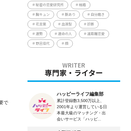
秘密の恋愛研究所
結婚
胸キュン
脈あり
自分磨き
花言葉
血液型
診断
運勢
運命の人
遠距離恋愛
野呂佳代
顔
専門家・ライター
ハッピーライフ編集部
累計登録数3,500万以上、
要で
2001年より運営している日
本最大級のマッチング・出
会いサービス「ハッピ...