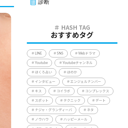
診断
おすすめタグ
LINE
SNS
Webドラマ
Youtube
Youtubeチャンネル
ほくろ占い
ほのか
インタビュー
エンジェルナンバー
キス
コイラボ
コンプレックス
スポット
テクニック
デート
ナジャ・グランディーバ
ネタ
ノウハウ
ハッピーメール