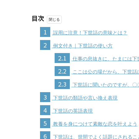
目次
1
誤用に注意！下世話の意味とは？
2
例文付き｜下世話の使い方
2.1
仕事の息抜きに、たまには下
2.2
ここは公の場だから、下世話
2.3
下世話に聞いたのですが、〇
3
下世話の類語や言い換え表現
4
下世話の英語表現
5
教養を身につけて素敵な恋を叶えよう
6
下世話は、世間でよく話題にされるこ