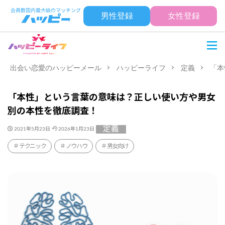
男性登録
女性登録
出会い恋愛のハッピーメール
ハッピーライフ
定義
「本
「本性」という言葉の意味は？正しい使い方や男女
別の本性を徹底調査！
定義
2021年5月23日
2026年1月23日
テクニック
ノウハウ
男女向け