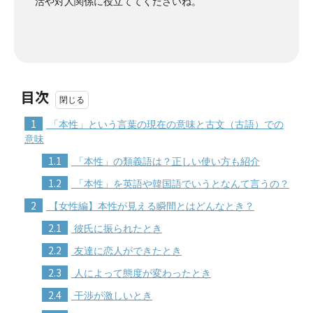
活や対人関係に役立ててくださいね。
目次
1
「本性」という言葉の現在の意味と古文（古語）での
意味
1.1
「本性」の類義語は？正しい使い方も紹介
1.2
「本性」を英語や韓国語でいうとなんて言うの？
2
【女性編】本性が見える瞬間とはどんなとき？
2.1
彼氏に振られたとき
2.2
友達に恋人ができたとき
2.3
人によって態度が変わったとき
2.4
干渉が激しいとき