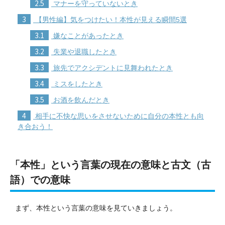
2.5
マナーを守っていないとき
3
【男性編】気をつけたい！本性が見える瞬間5選
3.1
嫌なことがあったとき
3.2
失業や退職したとき
3.3
旅先でアクシデントに見舞われたとき
3.4
ミスをしたとき
3.5
お酒を飲んだとき
4
相手に不快な思いをさせないために自分の本性とも向
き合おう！
「本性」という言葉の現在の意味と古文（古
語）での意味
まず、本性という言葉の意味を見ていきましょう。