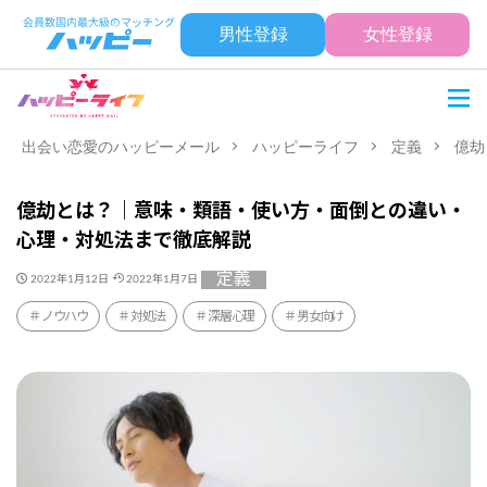
男性登録
女性登録
出会い恋愛のハッピーメール
ハッピーライフ
定義
億劫
億劫とは？｜意味・類語・使い方・面倒との違い・
心理・対処法まで徹底解説
定義
2022年1月12日
2022年1月7日
ノウハウ
対処法
深層心理
男女向け