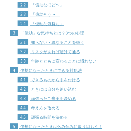
2.2
「億劫なほど〜」
2.3
「億劫そう〜」
2.4
「億劫な気持ち」
3
「億劫」な気持ちとは？3つの心理
3.1
知らない・異なることを嫌う
3.2
リスクがあれば避けて通る
3.3
年齢とともに変わることに慣れない
4
億劫になったときにできる対処法
4.1
できるものから手を付ける
4.2
ときには自分を追い込む
4.3
頑張ったご褒美を決める
4.4
考え方を改める
4.5
頑張る時間を決める
5
億劫になったときは休み休みに取り組もう！