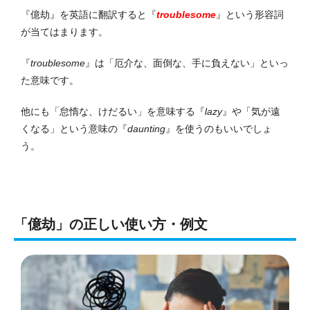
『億劫』を英語に翻訳すると『
troublesome
』という形容詞
が当てはまります。
『
troublesome
』は「厄介な、面倒な、手に負えない」といっ
た意味です。
他にも「怠惰な、けだるい」を意味する『
lazy
』や「気が遠
くなる」という意味の『
daunting
』を使うのもいいでしょ
う。
「億劫」の正しい使い方・例文