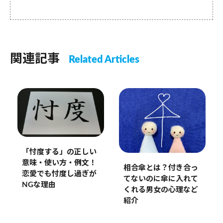
関連記事
Related Articles
「忖度する」の正しい
意味・使い方・例文！
相合傘とは？付き合っ
恋愛でも忖度し過ぎが
てないのに傘に入れて
NGな理由
くれる男女の心理など
紹介