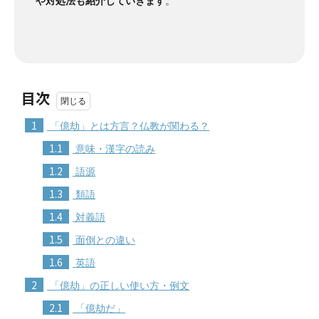
や対処法も紹介していきます
。
目次
1
「億劫」とは方言？仏教が関わる？
1.1
意味・漢字の読み
1.2
語源
1.3
類語
1.4
対義語
1.5
面倒との違い
1.6
英語
2
「億劫」の正しい使い方・例文
2.1
「億劫だ」