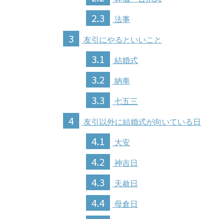
2.3
法事
3
友引にやるといいこと
3.1
結婚式
3.2
納車
3.3
七五三
4
友引以外に結婚式が向いている日
4.1
大安
4.2
神吉日
4.3
天赦日
4.4
母倉日