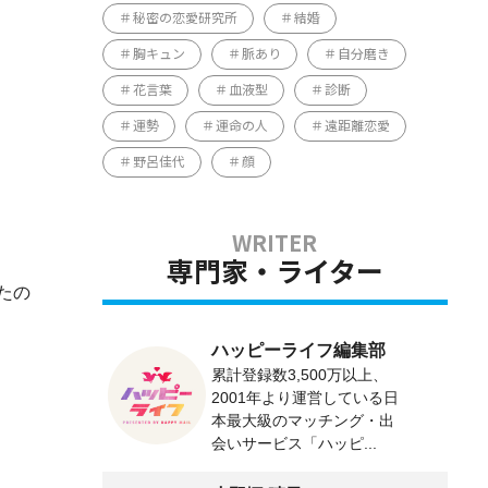
秘密の恋愛研究所
結婚
胸キュン
脈あり
自分磨き
花言葉
血液型
診断
運勢
運命の人
遠距離恋愛
野呂佳代
顔
専門家・ライター
たの
ハッピーライフ編集部
累計登録数3,500万以上、
2001年より運営している日
本最大級のマッチング・出
会いサービス「ハッピ...