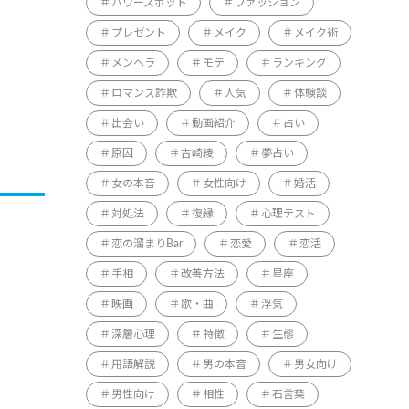
パワースポット
ファッション
プレゼント
メイク
メイク術
メンヘラ
モテ
ランキング
ロマンス詐欺
人気
体験談
出会い
動画紹介
占い
原因
吉崎綾
夢占い
女の本音
女性向け
婚活
対処法
復縁
心理テスト
恋の溜まりBar
恋愛
恋活
手相
改善方法
星座
映画
歌・曲
浮気
深層心理
特徴
生態
用語解説
男の本音
男女向け
男性向け
相性
石言葉