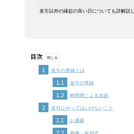
友引以外の縁起の良い日についても詳解説
目次
1
友引の意味とは
1.1
友引の意味
1.2
時間帯による吉凶
2
友引にやってはいけないこと
2.1
お通夜
2.2
葬儀・告別式