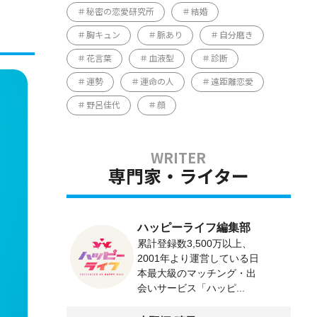
秘密の恋愛研究所
結婚
胸キュン
脈あり
自分磨き
花言葉
血液型
診断
運勢
運命の人
遠距離恋愛
野呂佳代
顔
専門家・ライター
ハッピーライフ編集部
累計登録数3,500万以上、
2001年より運営している日
本最大級のマッチング・出
会いサービス「ハッピ...