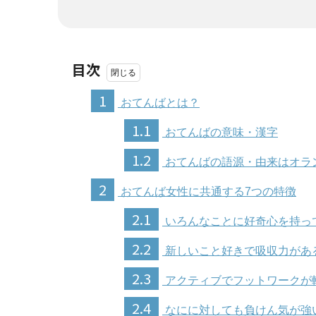
目次
1
おてんばとは？
1.1
おてんばの意味・漢字
1.2
おてんばの語源・由来はオラ
2
おてんば女性に共通する7つの特徴
2.1
いろんなことに好奇心を持っ
2.2
新しいこと好きで吸収力があ
2.3
アクティブでフットワークが
2.4
なにに対しても負けん気が強