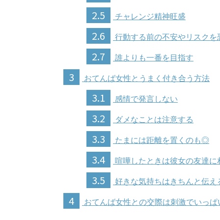
2.5
チャレンジ精神旺盛
2.6
行動する前の不安やリスクを
2.7
誰よりも一番を目指す
3
おてんば女性とうまく付き合う方法
3.1
感情で発言しない
3.2
ダメなことは注意する
3.3
たまには距離を置くのも◎
3.4
喧嘩したときは彼女の友達に
3.5
好きな気持ちはきちんと伝え
4
おてんば女性との交際は刺激でいっぱ