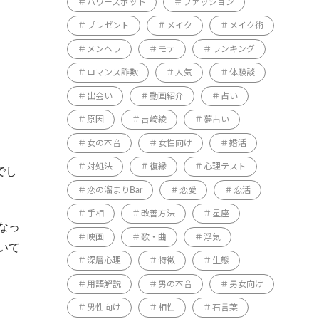
パワースポット
ファッション
プレゼント
メイク
メイク術
メンヘラ
モテ
ランキング
ロマンス詐欺
人気
体験談
出会い
動画紹介
占い
原因
吉崎綾
夢占い
女の本音
女性向け
婚活
対処法
復縁
心理テスト
でし
恋の溜まりBar
恋愛
恋活
手相
改善方法
星座
なっ
映画
歌・曲
浮気
いて
深層心理
特徴
生態
用語解説
男の本音
男女向け
男性向け
相性
石言葉