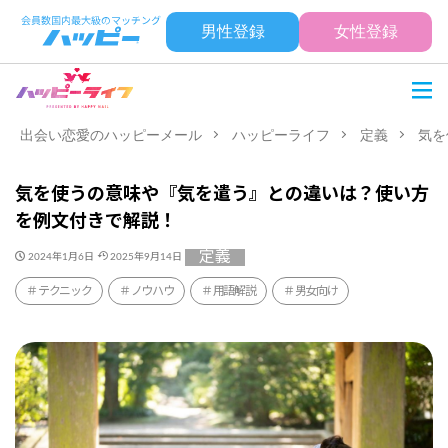
男性登録
女性登録
出会い恋愛のハッピーメール
ハッピーライフ
定義
気を
気を使うの意味や『気を遣う』との違いは？使い方
を例文付きで解説！
定義
2024年1月6日
2025年9月14日
テクニック
ノウハウ
用語解説
男女向け